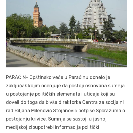
PARAĆIN- Opštinsko veće u Paraćinu donelo je
zaključak kojim ocenjuje da postoji osnovana sumnja
u postojanje političkih elemenata i uticaja koji su
doveli do toga da bivša direktorka Centra za socijalni
rad Biljana Milenović Stojanović potpiše Sporazuma o
postojanju krivice. Sumnja se sastoji u jasnoj
medijskoj zloupotrebi informacija politički