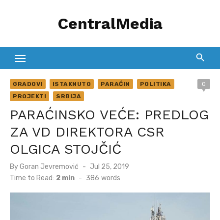
Skip
CentralMedia
to
content
GRADOVI
ISTAKNUTO
PARAĆIN
POLITIKA
0
PROJEKTI
SRBIJA
PARAĆINSKO VEĆE: PREDLOG
ZA VD DIREKTORA CSR
OLGICA STOJČIĆ
Posted
By
Goran Jevremović
Jul 25, 2019
on
Time to Read:
2 min
-
386
words