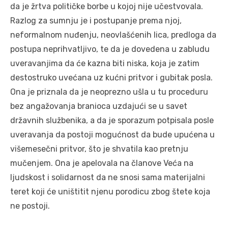
da je žrtva političke borbe u kojoj nije učestvovala.
Razlog za sumnju je i postupanje prema njoj,
neformalnom nuđenju, neovlašćenih lica, predloga da
postupa neprihvatljivo, te da je dovedena u zabludu
uveravanjima da će kazna biti niska, koja je zatim
destostruko uvećana uz kućni pritvor i gubitak posla.
Ona je priznala da je neoprezno ušla u tu proceduru
bez angažovanja branioca uzdajući se u savet
državnih službenika, a da je sporazum potpisala posle
uveravanja da postoji mogućnost da bude upućena u
višemesečni pritvor, što je shvatila kao pretnju
mučenjem. Ona je apelovala na članove Veća na
ljudskost i solidarnost da ne snosi sama materijalni
teret koji će uništitit njenu porodicu zbog štete koja
ne postoji.