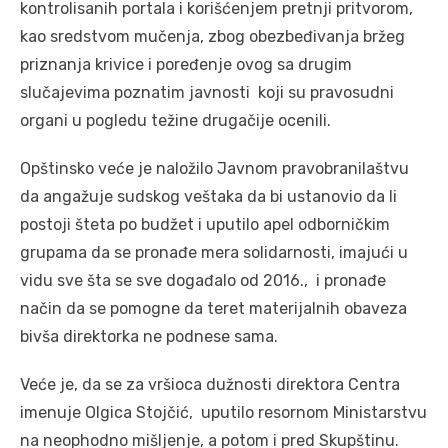
kontrolisanih portala i korišćenjem pretnji pritvorom,
kao sredstvom mučenja, zbog obezbeđivanja bržeg
priznanja krivice i poređenje ovog sa drugim
slučajevima poznatim javnosti koji su pravosudni
organi u pogledu težine drugačije ocenili.
Opštinsko veće je naložilo Javnom pravobranilaštvu
da angažuje sudskog veštaka da bi ustanovio da li
postoji šteta po budžet i uputilo apel odborničkim
grupama da se pronađe mera solidarnosti, imajući u
vidu sve šta se sve događalo od 2016., i pronađe
način da se pomogne da teret materijalnih obaveza
bivša direktorka ne podnese sama.
Veće je, da se za vršioca dužnosti direktora Centra
imenuje Olgica Stojčić, uputilo resornom Ministarstvu
na neophodno mišljenje, a potom i pred Skupštinu.