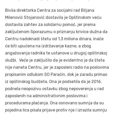
Bivša direktorka Centra za socijalni rad Biljana
Milenović Stojanović dostavila je Opštinskom veću
dostavila zahtev za solidarnu pomoć, jer prema
zaključenom Sporazumu o priznanju krivice dužna da
Centru nadoknadi štetu od 1,3 miliona dinara, inače
će biti upućena na izdržavanje kazne, a zbog
angažovanja radnika te ustanove u drugoj opštinskoj
službi. Veće je zaključilo da je evidentno je da šteta
nije naneta Centru, jer je zaposleni radio na poslovima
propisanim odlukom SO Paraćin, dok je zaradu primao
iz opštinskog budžeta. Ona je podsetila da je 2016.
podnela neopozivu ostavku zbog nepoverenja u rad
zaposlenih na administrativnim poslovima i
procedurama plaćanja. Ona osnovano sumnja da su
pojedina lica pisala prijave protiv nje i izrazila sumnju