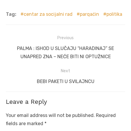
Tag:
centar za socijalni rad
parqaćin
politika
Post
Previous
navigation
Previous
PALMA : ISHOD U SLUČAJU “HARADINAJ” SE
post:
UNAPRED ZNA – NEĆE BITI NI OPTUŽNICE
Next
Next
BEBI PAKETI U SVILAJNCU
post:
Leave a Reply
Your email address will not be published.
Required
fields are marked
*