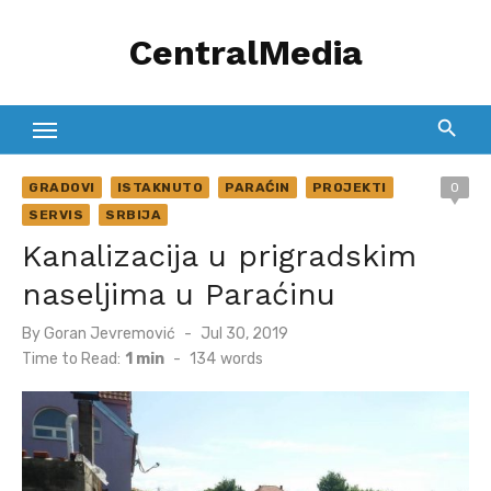
Skip
CentralMedia
to
content
GRADOVI
ISTAKNUTO
PARAĆIN
PROJEKTI
0
SERVIS
SRBIJA
Kanalizacija u prigradskim
naseljima u Paraćinu
Posted
By
Goran Jevremović
Jul 30, 2019
on
Time to Read:
1 min
-
134
words