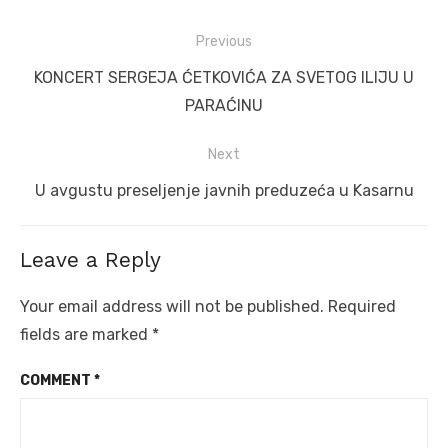
Post
Previous
navigation
Previous
KONCERT SERGEJA ĆETKOVIĆA ZA SVETOG ILIJU U
post:
PARAĆINU
Next
Next
U avgustu preseljenje javnih preduzeća u Kasarnu
post:
Leave a Reply
Your email address will not be published.
Required
fields are marked
*
COMMENT
*