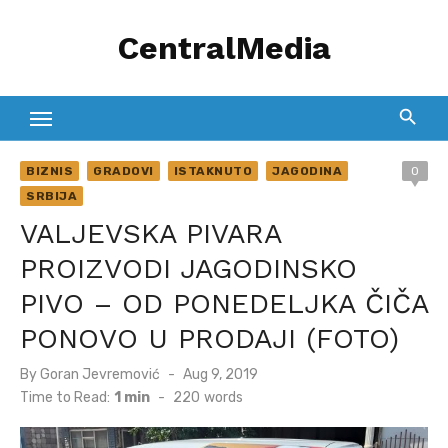
Skip
CentralMedia
to
content
BIZNIS
GRADOVI
ISTAKNUTO
JAGODINA
0
SRBIJA
VALJEVSKA PIVARA
PROIZVODI JAGODINSKO
PIVO – OD PONEDELJKA ČIČA
PONOVO U PRODAJI (FOTO)
Posted
By
Goran Jevremović
Aug 9, 2019
on
Time to Read:
1 min
-
220
words