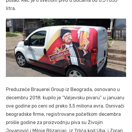
posao. Reč je o svetlom pivu u bocama od 0,5 i 033
litra.
Preduzeće Brauerei Group iz Beograda, osnovano u
decembru 2018. kupilo je “Valjevsku pivaru” u januaru
ove godine po ceni od preko 3,5 miliona evra. Osnivači
beogradske firme, registrovane početkom decembra
prošle godine za proizvodnju piva su Živojin
Jovanović i Miloje Blizanjac, iz Trlića kod Uba, i Zoran