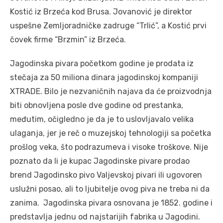
Kostić iz Brzeća kod Brusa. Jovanović je direktor
uspešne Zemljoradničke zadruge “Trlić”, a Kostić prvi
čovek firme “Brzmin” iz Brzeća.
Jagodinska pivara početkom godine je prodata iz
stečaja za 50 miliona dinara jagodinskoj kompaniji
XTRADE. Bilo je nezvaničnih najava da će proizvodnja
biti obnovljena posle dve godine od prestanka,
međutim, očigledno je da je to uslovljavalo velika
ulaganja, jer je reč o muzejskoj tehnologiji sa početka
prošlog veka, što podrazumeva i visoke troškove. Nije
poznato da li je kupac Jagodinske pivare prodao
brend Jagodinsko pivo Valjevskoj pivari ili ugovoren
uslužni posao, ali to ljubitelje ovog piva ne treba ni da
zanima. Jagodinska pivara osnovana je 1852. godine i
predstavlja jednu od najstarijih fabrika u Jagodini.