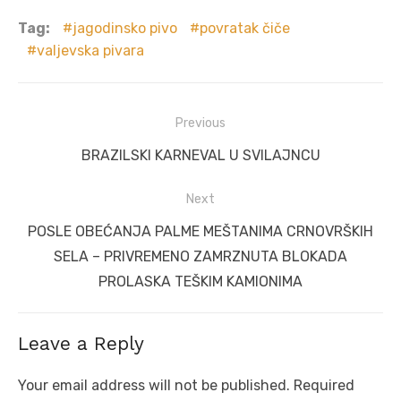
Tag:
jagodinsko pivo
povratak čiče
valjevska pivara
Post
Previous
navigation
Previous
BRAZILSKI KARNEVAL U SVILAJNCU
post:
Next
Next
POSLE OBEĆANJA PALME MEŠTANIMA CRNOVRŠKIH
post:
SELA – PRIVREMENO ZAMRZNUTA BLOKADA
PROLASKA TEŠKIM KAMIONIMA
Leave a Reply
Your email address will not be published.
Required