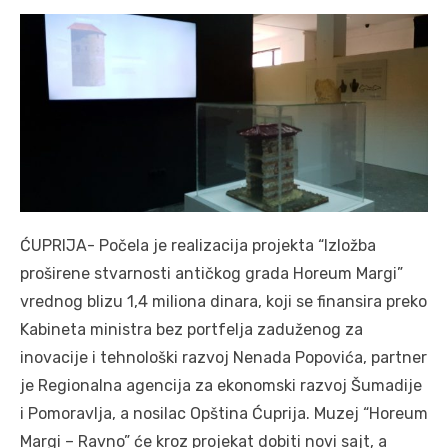
ĆUPRIJA- Počela je realizacija projekta “Izložba
proširene stvarnosti antičkog grada Horeum Margi”
vrednog blizu 1,4 miliona dinara, koji se finansira preko
Kabineta ministra bez portfelja zaduženog za
inovacije i tehnološki razvoj Nenada Popovića, partner
je Regionalna agencija za ekonomski razvoj Šumadije
i Pomoravlja, a nosilac Opština Ćuprija. Muzej “Horeum
Margi – Ravno” će kroz projekat dobiti novi sajt, a