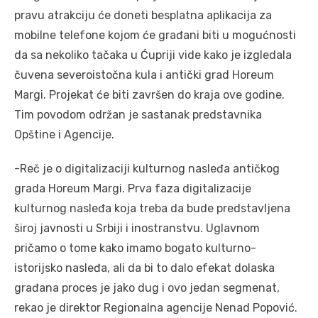
pravu atrakciju će doneti besplatna aplikacija za
mobilne telefone kojom će građani biti u mogućnosti
da sa nekoliko tačaka u Ćupriji vide kako je izgledala
čuvena severoistočna kula i antički grad Horeum
Margi. Projekat će biti završen do kraja ove godine.
Tim povodom održan je sastanak predstavnika
Opštine i Agencije.
-Reč je o digitalizaciji kulturnog nasleđa antičkog
grada Horeum Margi. Prva faza digitalizacije
kulturnog nasleđa koja treba da bude predstavljena
široj javnosti u Srbiji i inostranstvu. Uglavnom
pričamo o tome kako imamo bogato kulturno-
istorijsko nasleđa, ali da bi to dalo efekat dolaska
građana proces je jako dug i ovo jedan segmenat,
rekao je direktor Regionalna agencije Nenad Popović.