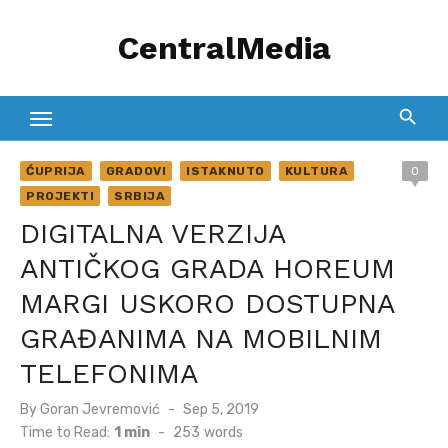
Skip
CentralMedia
to
content
ĆUPRIJA
GRADOVI
ISTAKNUTO
KULTURA
0
PROJEKTI
SRBIJA
DIGITALNA VERZIJA
ANTIČKOG GRADA HOREUM
MARGI USKORO DOSTUPNA
GRAĐANIMA NA MOBILNIM
TELEFONIMA
Posted
By
Goran Jevremović
Sep 5, 2019
on
Time to Read:
1 min
-
253
words