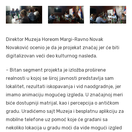
Direktor Muzeja Horeom Margi-Ravno Novak
Novaković ocenio je da je projekat značaj jer će biti
digitalizovan veći deo kulturnog nasleđa.
– Bitan segment projekta je izložba proširene
realnosti u kojoj se široj javnosti predstavlja sam
lokalitet, rezultati iskopavanja i vid naodgradnje, jer
imamo animaciju mogućeg izgleda. U značajnoj meri
biće dostupniji matrijal, kao i percepcija o antičkom
gradu. Uradićemo sajt Muzeja i besplatnu aplikciju za
mobilne telefone uz pomoć koje će građani sa
nekoliko lokacija u gradu moći da vide mogući izgled