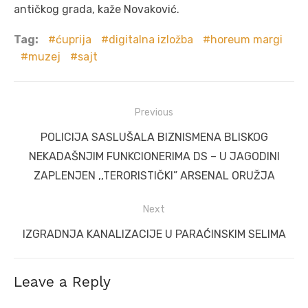
antičkog grada, kaže Novaković.
Tag:
ćuprija
digitalna izložba
horeum margi
muzej
sajt
Post
Previous
navigation
Previous
POLICIJA SASLUŠALA BIZNISMENA BLISKOG
post:
NEKADAŠNJIM FUNKCIONERIMA DS – U JAGODINI
ZAPLENJEN ,,TERORISTIČKI” ARSENAL ORUŽJA
Next
Next
IZGRADNJA KANALIZACIJE U PARAĆINSKIM SELIMA
post:
Leave a Reply