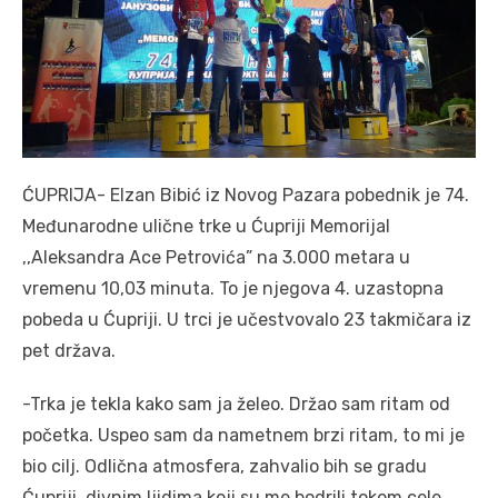
ĆUPRIJA- Elzan Bibić iz Novog Pazara pobednik je 74.
Međunarodne ulične trke u Ćupriji Memorijal
,,Aleksandra Ace Petrovića” na 3.000 metara u
vremenu 10,03 minuta. To je njegova 4. uzastopna
pobeda u Ćupriji. U trci je učestvovalo 23 takmičara iz
pet država.
-Trka je tekla kako sam ja želeo. Držao sam ritam od
početka. Uspeo sam da nametnem brzi ritam, to mi je
bio cilj. Odlična atmosfera, zahvalio bih se gradu
Ćupriji, divnim ljidima koji su me bodrili tokom cele