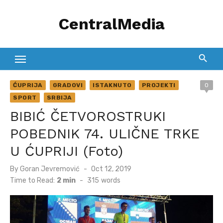
Skip
CentralMedia
to
content
ĆUPRIJA
GRADOVI
ISTAKNUTO
PROJEKTI
0
SPORT
SRBIJA
BIBIĆ ČETVOROSTRUKI
POBEDNIK 74. ULIČNE TRKE
U ĆUPRIJI (Foto)
Posted
By
Goran Jevremović
Oct 12, 2019
on
Time to Read:
2 min
-
315
words