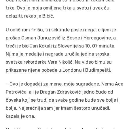
trke. Ovo je moja omiljena trka u svetu i uvek ću
dolaziti, rekao je Bibić.
U odličnom finišu, tri sekunde posle njega, ciljem je
prošao Osman Junuzović iz Bosne i Hercegovine, a
treći je bio Jan Kokalj iz Slovenije sa 10, 07 minuta.
Njima je medalje i nagrade uručila jedina srpska
svetska rekorderka Vera Nikolić. Na video bimu su
prikazane njene pobede u Londonu i Budimpešti.
– Ovo je događaj za mene, moje sugrađane. Nema Ace
Petrovića, ali je Dragan Zdravković jedno čudo od
čoveka koji se trudi da svake godine bude sve bolje i
bolje. Najsrećnija sam jer imam šestoro unučadi,
kazala je ona.