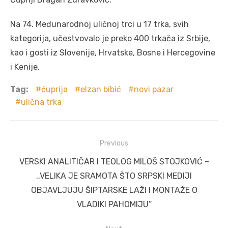
Na 74. Međunarodnoj uličnoj trci u 17 trka, svih
kategorija, učestvovalo je preko 400 trkača iz Srbije,
kao i gosti iz Slovenije, Hrvatske, Bosne i Hercegovine
i Kenije.
Tag:
ćuprija
elzan bibić
novi pazar
ulična trka
Post
Previous
navigation
Previous
VERSKI ANALITIČAR I TEOLOG MILOŠ STOJKOVIĆ –
post:
,,VELIKA JE SRAMOTA ŠTO SRPSKI MEDIJI
OBJAVLJUJU ŠIPTARSKE LAŽI I MONTAŽE O
VLADIKI PAHOMIJU”