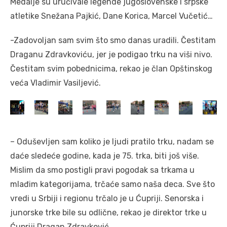
Medalje su uručivale legende jugoslovenske i srpske
atletike Snežana Pajkić, Dane Korica, Marcel Vučetić…
-Zadovoljan sam svim što smo danas uradili. Čestitam
Draganu Zdravkoviću, jer je podigao trku na viši nivo.
Čestitam svim pobednicima, rekao je član Opštinskog
veća Vladimir Vasiljević.
– Oduševljen sam koliko je ljudi pratilo trku, nadam se
daće sledeće godine, kada je 75. trka, biti još više.
Mislim da smo postigli pravi pogodak sa trkama u
mlađim kategorijama, trčaće samo naša deca. Sve što
vredi u Srbiji i regionu trčalo je u Ćupriji. Senorska i
junorske trke bile su odlične, rekao je direktor trke u
Ćupriji Dragan Zdravković.