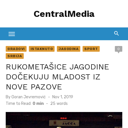
Skip
CentralMedia
to
content
GRADOVI
ISTAKNUTO
JAGODINA
SPORT
0
SRBIJA
RUKOMETAŠICE JAGODINE
DOČEKUJU MLADOST IZ
NOVE PAZOVE
Posted
By
Goran Jevremović
Nov 1, 2019
on
Time to Read:
0 min
-
25
words