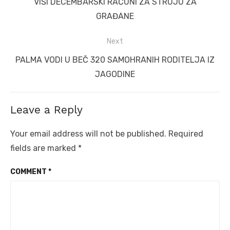
Previous
VIŠI DECEMBARSKI RAČUNI ZA STRUJU ZA
post:
GRAĐANE
Next
Next
PALMA VODI U BEČ 320 SAMOHRANIH RODITELJA IZ
post:
JAGODINE
Leave a Reply
Your email address will not be published.
Required
fields are marked
*
COMMENT
*