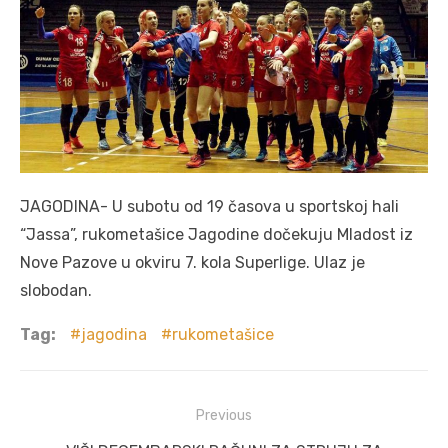
JAGODINA- U subotu od 19 časova u sportskoj hali
“Jassa”, rukometašice Jagodine dočekuju Mladost iz
Nove Pazove u okviru 7. kola Superlige. Ulaz je
slobodan.
Tag:
jagodina
rukometašice
Post
Previous
navigation