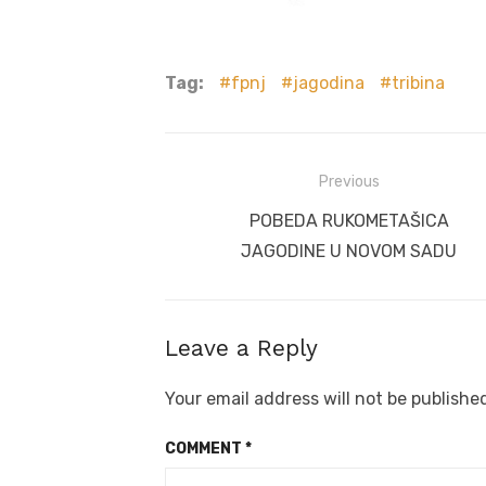
Tag:
fpnj
jagodina
tribina
Post
Previous
navigation
Previous
POBEDA RUKOMETAŠICA
post:
JAGODINE U NOVOM SADU
Leave a Reply
Your email address will not be publishe
COMMENT
*