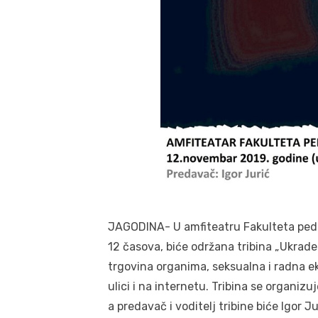
JAGODINA- U amfiteatru Fakulteta peda
12 časova, biće održana tribina „Ukrade
trgovina organima, seksualna i radna ek
ulici i na internetu. Tribina se organiz
a predavač i voditelj tribine biće Igor Ju