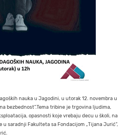
goških nauka u Jagodini, u utorak 12. novembra u
na bezbednost“.Tema tribine je trgovina ljudima,
sploatacija, opasnosti koje vrebaju decu u školi, na
uje u saradnji Fakulteta sa Fondacijom „Tijana Jurić“,
rić.