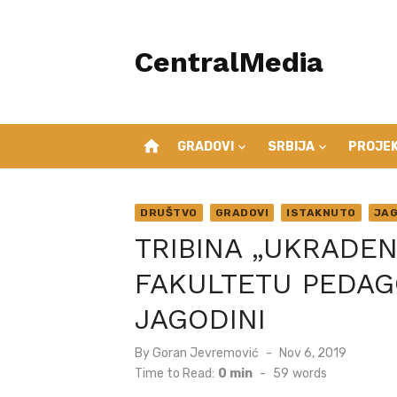
Skip
to
CentralMedia
content
home
GRADOVI
SRBIJA
PROJEK
DRUŠTVO
GRADOVI
ISTAKNUTO
JAG
TRIBINA „UKRADE
FAKULTETU PEDAG
JAGODINI
Posted
By
Goran Jevremović
Nov 6, 2019
on
Time to Read:
0 min
-
59
words