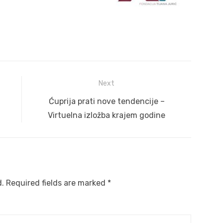
Next
Next
Ćuprija prati nove tendencije –
post:
Virtuelna izložba krajem godine
d.
Required fields are marked
*