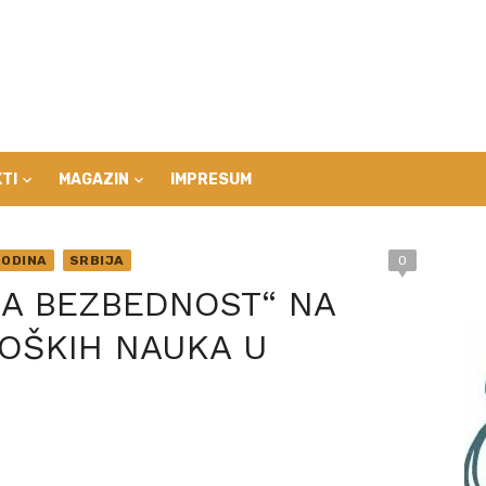
TI
MAGAZIN
IMPRESUM
ODINA
SRBIJA
0
NA BEZBEDNOST“ NA
OŠKIH NAUKA U