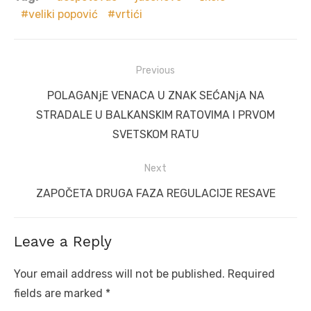
veliki popović
vrtići
Post
Previous
navigation
Previous
POLAGANjE VENACA U ZNAK SEĆANjA NA
post:
STRADALE U BALKANSKIM RATOVIMA I PRVOM
SVETSKOM RATU
Next
Next
ZAPOČETA DRUGA FAZA REGULACIJE RESAVE
post:
Leave a Reply
Your email address will not be published.
Required
fields are marked
*