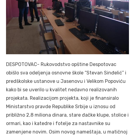
DESPOTOVAC- Rukovodstvo opštine Despotovac
obišlo sva odeljenja osnovne škole “Stevan Sinđelić” i
predškolske ustanove u Jasenovu i Velikom Popoviću
kako bi se uverilo u kvalitet nedavno realizovanih
projekata. Realizacijom projekta, koji je finansiralo
Ministarstvo pravde Republike Srbije u iznosu od
približno 2,8 miliona dinara, stare đačke klupe, stolice i
ormari, kao i katedre i fotelje za nastavnike su
zamenjene novim. Osim novog nameštaja, u matičnoj