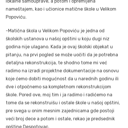
lokalne samouprave, a potom i opremljena
nameštajem, kao i učionice matične škole u Velikom
Popoviću.
-Matična škola u Velikom Popoviću je jedna od
školskih ustanova u našoj opštini u koju dugi niz
godina nije ulagano. Kada je ovaj školski objekat u
pitanju, na prvi pogled se može uočiti da je potrebna
detaljna rekonstrukcija, te shodno tome mi već
radimo na izradi projektne dokumentacije na osnovu
koje ćemo dobiti mogućnost da u narednih godinu ili
dve i otpočnemo sa kompletnom rekonstrukcijom
škole. Pored ove, moj tim i ja radimo i radićemo na
tome da se rekonstruišu i ostale škole u našoj opštini,
pre svega u onim mesnim zajednicama gde postoji
veći broj dece a potom i ostale, rekao je predsednik
opštine Despotovac.