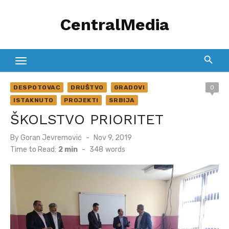
Skip
CentralMedia
to
content
DESPOTOVAC
DRUŠTVO
GRADOVI
0
ISTAKNUTO
PROJEKTI
SRBIJA
ŠKOLSTVO PRIORITET
Posted
By
Goran Jevremović
Nov 9, 2019
on
Time to Read:
2 min
-
348
words