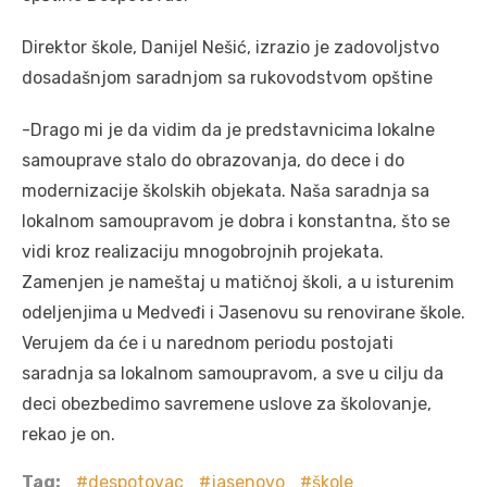
Direktor škole, Danijel Nešić, izrazio je zadovoljstvo
dosadašnjom saradnjom sa rukovodstvom opštine
-Drago mi je da vidim da je predstavnicima lokalne
samouprave stalo do obrazovanja, do dece i do
modernizacije školskih objekata. Naša saradnja sa
lokalnom samoupravom je dobra i konstantna, što se
vidi kroz realizaciju mnogobrojnih projekata.
Zamenjen je nameštaj u matičnoj školi, a u isturenim
odeljenjima u Medveđi i Jasenovu su renovirane škole.
Verujem da će i u narednom periodu postojati
saradnja sa lokalnom samoupravom, a sve u cilju da
deci obezbedimo savremene uslove za školovanje,
rekao je on.
Tag:
despotovac
jasenovo
škole