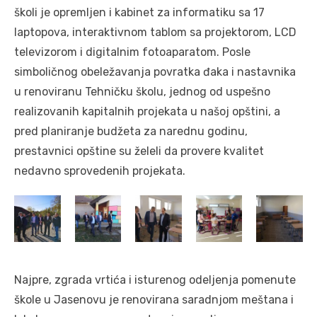
školi je opremljen i kabinet za informatiku sa 17
laptopova, interaktivnom tablom sa projektorom, LCD
televizorom i digitalnim fotoaparatom. Posle
simboličnog obeležavanja povratka đaka i nastavnika
u renoviranu Tehničku školu, jednog od uspešno
realizovanih kapitalnih projekata u našoj opštini, a
pred planiranje budžeta za narednu godinu,
prestavnici opštine su želeli da provere kvalitet
nedavno sprovedenih projekata.
Najpre, zgrada vrtića i isturenog odeljenja pomenute
škole u Jasenovu je renovirana saradnjom meštana i