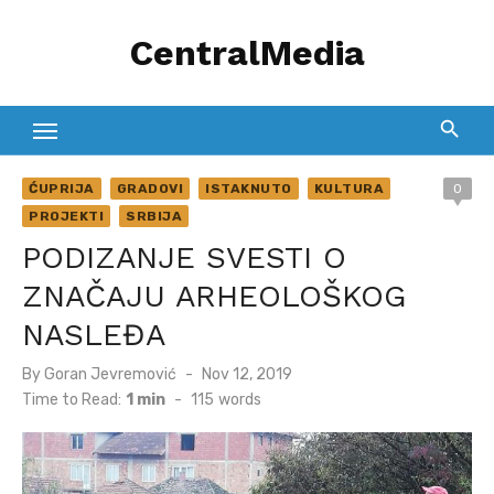
Skip
CentralMedia
to
content
ĆUPRIJA
GRADOVI
ISTAKNUTO
KULTURA
0
PROJEKTI
SRBIJA
PODIZANJE SVESTI O
ZNAČAJU ARHEOLOŠKOG
NASLEĐA
Posted
By
Goran Jevremović
Nov 12, 2019
on
Time to Read:
1 min
-
115
words