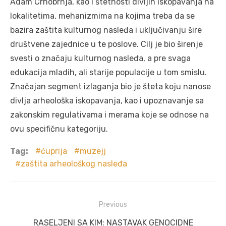
Adam Crnobrnja, kao i štetnosti divljih iskopavanja na
lokalitetima, mehanizmima na kojima treba da se
bazira zaštita kulturnog nasleđa i uključivanju šire
društvene zajednice u te poslove. Cilj je bio širenje
svesti o značaju kulturnog nasleđa, a pre svaga
edukacija mladih, ali starije populacije u tom smislu.
Značajan segment izlaganja bio je šteta koju nanose
divlja arheološka iskopavanja, kao i upoznavanje sa
zakonskim regulativama i merama koje se odnose na
ovu specifičnu kategoriju.
Tag:
ćuprija
muzejj
zaštita arheološkog nasleđa
Post
Previous
navigation
Previous
RASELJENI SA KIM: NASTAVAK GENOCIDNE