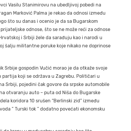
vci Vasilu Stanimirovu na ubedljivoj pobedi na
ragan Marković Palma je rekao da odnosi između
 nego što su danas i ocenio je da sa Bugarskom
rijateljske odnose, što se ne može reći za odnose
vatskoj i Srbiji žele da sarađuju kao i narodi u
tskoj šalju militantne poruke koje nikako ne doprinose
ik Srbije gospodin Vučić morao je da otkaže svoje
artija koji se održava u Zagrebu. Političari u
ma Srbiji, pojedini čak govore da srpske automobile
e na otvaranju auto – puta od Niša do Bugarske
dela koridora 10 srušen “Berlinski zid” između
sovoda ” Turski tok ” dodatno povećati ekonomsku