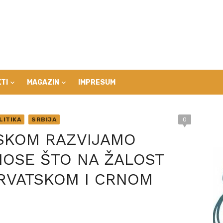
TI
MAGAZIN
IMPRESUM
LITIKA
SRBIJA
0
SKOM RAZVIJAMO
NOSE ŠTO NA ŽALOST
HRVATSKOM I CRNOM