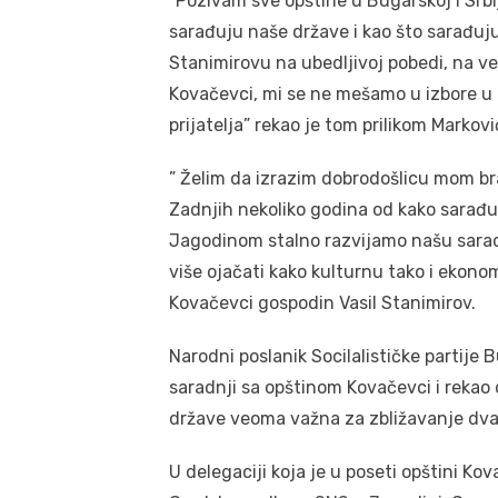
“Pozivam sve opštine u Bugarskoj i Srb
sarađuju naše države i kao što sarađuj
Stanimirovu na ubedljivoj pobedi, na v
Kovačevci, mi se ne mešamo u izbore u
prijatelja” rekao je tom prilikom Markovi
” Želim da izrazim dobrodošlicu mom br
Zadnjih nekoliko godina od kako sara
Jagodinom stalno razvijamo našu sarad
više ojačati kako kulturnu tako i ekono
Kovačevci gospodin Vasil Stanimirov.
Narodni poslanik Socilalističke partije 
saradnji sa opštinom Kovačevci i rekao 
države veoma važna za zbližavanje dva
U delegaciji koja je u poseti opštini Ko