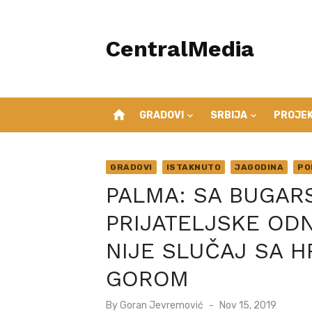
Skip
to
CentralMedia
content
home
GRADOVI
SRBIJA
PROJEK
GRADOVI
ISTAKNUTO
JAGODINA
PO
PALMA: SA BUGAR
PRIJATELJSKE OD
NIJE SLUČAJ SA 
GOROM
Posted
By
Goran Jevremović
Nov 15, 2019