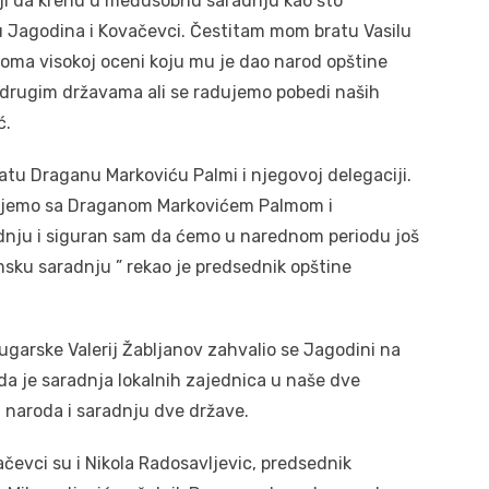
iji da krenu u međusobnu saradnju kao što
u Jagodina i Kovačevci. Čestitam mom bratu Vasilu
eoma visokoj oceni koju mu je dao narod opštine
 drugim državama ali se radujemo pobedi naših
ć.
atu Draganu Markoviću Palmi i njegovoj delegaciji.
đujemo sa Draganom Markovićem Palmom i
nju i siguran sam da ćemo u narednom periodu još
msku saradnju ” rekao je predsednik opštine
Bugarske Valerij Žabljanov zahvalio se Jagodini na
da je saradnja lokalnih zajednica u naše dve
 naroda i saradnju dve države.
vačevci su i Nikola Radosavljevic, predsednik