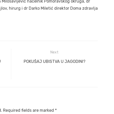
 Milosavljević načelnik Pomoravskog okruga, dr
jlov, hirurg i dr Darko Miletić direktor Doma zdravlja
Next
Next
U
POKUŠAJ UBISTVA U JAGODINI?
post:
d.
Required fields are marked
*