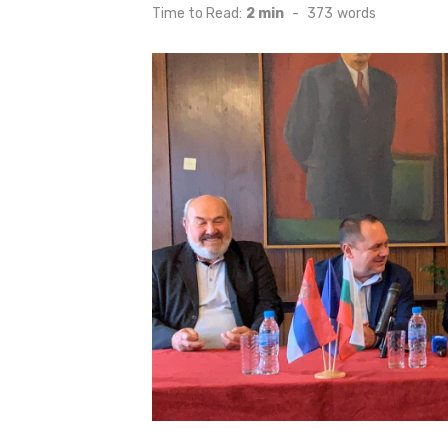
on
Time to Read:
2 min
-
373
words