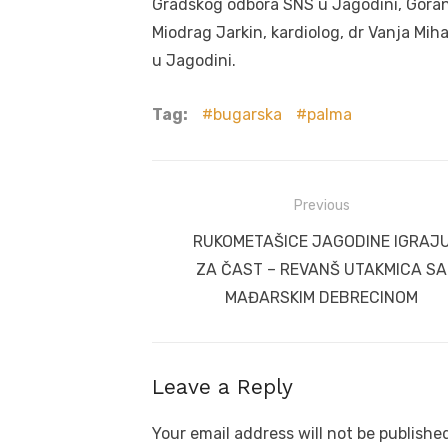
Gradskog odbora SNS u Jagodini, Goran
Miodrag Jarkin, kardiolog, dr Vanja Miha
u Jagodini.
Tag:
bugarska
palma
Post
Previous
navigation
Previous
RUKOMETAŠICE JAGODINE IGRAJ
post:
ZA ČAST – REVANŠ UTAKMICA SA
MAĐARSKIM DEBRECINOM
Leave a Reply
Your email address will not be publishe