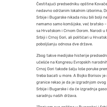
Čestitajući predsedniku opštine Kovače
nedavno održanim lokalnim izborima, D
Srbije i Bugarske nikada nisu bili bolji
nemamo samo komšijske, već bratsko – p
sa Hrvatskom i Crnom Gorom. Narodi u Hr
Srbiji i Crnoj Gori, ali političari u Hrva
poboljšanju odnosa dve države.
Zbog takve medijske histerije predsedn
učešće na Kongresu Evropskih narodnih p
Crnoj Gori takođe šalju loše poruke pre
treba bacati u more. A Bojko Borisov j
granice rekao je da je izgradnjom ovog 
Srbije i Bugarske i da će izgradnja ga
saradnju naših država.