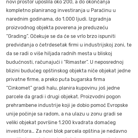
novi prostor uposlila oko 200, a do okončanja
kompletno planiranog investiranja u Paraćinu u
narednim godinama, do 1.000 ljudi. Izgradnja
proizvodnog objekta poverena je preduzeću
“Grading”. Očekuje se da će se vrlo brzo ispuniti
predviđanja o četrdesetak firmi u industrijskoj zoni, te
da se radi o više hiljada radnih mesta u bliskoj
budućnosti, računajući i “Rimaster”. U neposrednoj
blizini budućeg opštinskog objekta niče objekat jedne
privatne firme, a preko puta bugarska firma
“Cinkomet” gradi halu, planira kupovinu još jedne
parcele da gradi i drugi objekat. Proizvodni pogon
prehrambene industrije koji je dobio pomoć Evropske
unije počinje sa radom, a na ulazu u zonu gradi se
veliki objekat površine 1.200 kvadrata domaćeg
investitora… Za novi blok parcela opština je nedavno