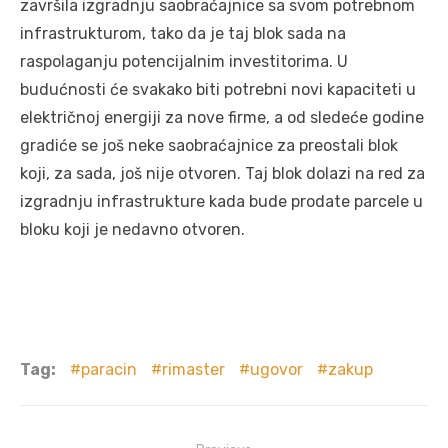
završila izgradnju saobraćajnice sa svom potrebnom
infrastrukturom, tako da je taj blok sada na
raspolaganju potencijalnim investitorima. U
budućnosti će svakako biti potrebni novi kapaciteti u
električnoj energiji za nove firme, a od sledeće godine
gradiće se još neke saobraćajnice za preostali blok
koji, za sada, još nije otvoren. Taj blok dolazi na red za
izgradnju infrastrukture kada bude prodate parcele u
bloku koji je nedavno otvoren.
Tag:
paracin
rimaster
ugovor
zakup