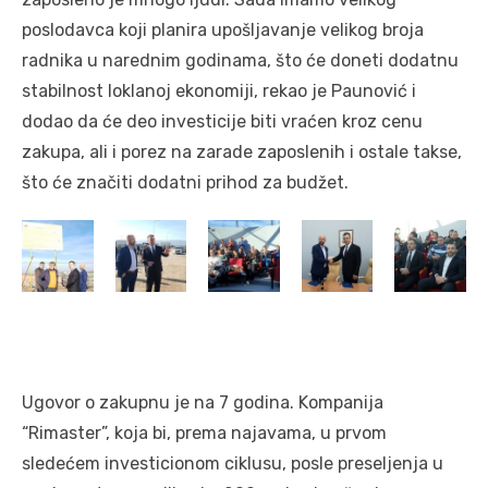
poslodavca koji planira upošljavanje velikog broja
radnika u narednim godinama, što će doneti dodatnu
stabilnost loklanoj ekonomiji, rekao je Paunović i
dodao da će deo investicije biti vraćen kroz cenu
zakupa, ali i porez na zarade zaposlenih i ostale takse,
što će značiti dodatni prihod za budžet.
Ugovor o zakupnu je na 7 godina. Kompanija
“Rimaster”, koja bi, prema najavama, u prvom
sledećem investicionom ciklusu, posle preseljenja u