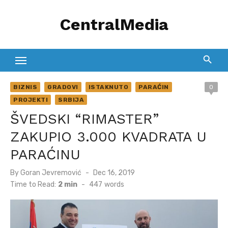
Skip
CentralMedia
to
content
BIZNIS
GRADOVI
ISTAKNUTO
PARAĆIN
0
PROJEKTI
SRBIJA
ŠVEDSKI “RIMASTER”
ZAKUPIO 3.000 KVADRATA U
PARAĆINU
Posted
By
Goran Jevremović
Dec 16, 2019
on
Time to Read:
2 min
-
447
words