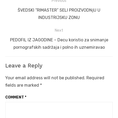
Post
Previous
navigation
Previous
ŠVEDSKI “RIMASTER” SELI PROIZVODNjU U
post:
INDUSTRIJSKU ZONU
Next
Next
PEDOFIL IZ JAGODINE – Decu koristio za snimanje
post:
pornografskih sadržaja i polno ih uznemiravao
Leave a Reply
Your email address will not be published.
Required
fields are marked
*
COMMENT
*