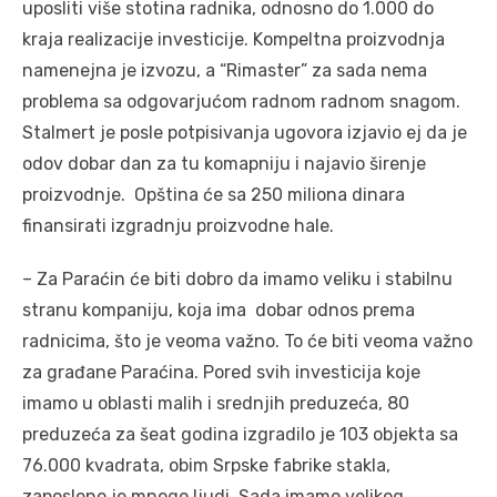
uposliti više stotina radnika, odnosno do 1.000 do
kraja realizacije investicije. Kompeltna proizvodnja
namenejna je izvozu, a “Rimaster” za sada nema
problema sa odgovarjućom radnom radnom snagom.
Stalmert je posle potpisivanja ugovora izjavio ej da je
odov dobar dan za tu komapniju i najavio širenje
proizvodnje. Opština će sa 250 miliona dinara
finansirati izgradnju proizvodne hale.
– Za Paraćin će biti dobro da imamo veliku i stabilnu
stranu kompaniju, koja ima dobar odnos prema
radnicima, što je veoma važno. To će biti veoma važno
za građane Paraćina. Pored svih investicija koje
imamo u oblasti malih i srednjih preduzeća, 80
preduzeća za šeat godina izgradilo je 103 objekta sa
76.000 kvadrata, obim Srpske fabrike stakla,
zaposleno je mnogo ljudi. Sada imamo velikog