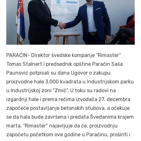
PARAĆIN- Direktor švedske kompanje “Rimaster”
Tomas Stalnert i predsednik opštine Paraćin Saša
Paunović potpisali su dana Ugovor o zakupu
proizvodne hale 3.000 kvadrata u Industrijskom parku
u Industrijskoj zoni ”Zmič”. U toku su radovi na
izgardnji hale i prema rečima izvođača 27. decembra
započeće postavljanje betonskih stubova, a očekuje
se da hala bude završena i predata Šveđanima krajem
marta. “Rimaster” najavljuje da će, proizvodnju
započetu početkom ove godine u Paraćinu, proširiti i