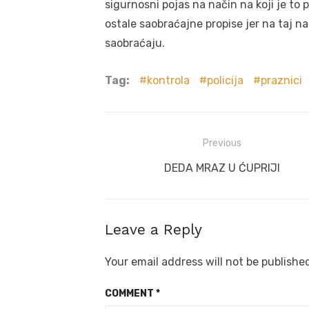
sigurnosni pojas na način na koji je to 
ostale saobraćajne propise jer na taj na
saobraćaju.
Tag:
kontrola
policija
praznici
Post
Previous
navigation
Previous
DEDA MRAZ U ĆUPRIJI
post:
Leave a Reply
Your email address will not be publishe
COMMENT
*