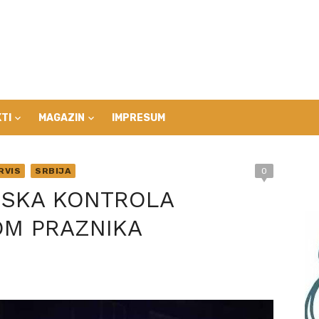
TI
MAGAZIN
IMPRESUM
RVIS
SRBIJA
0
JSKA KONTROLA
OM PRAZNIKA