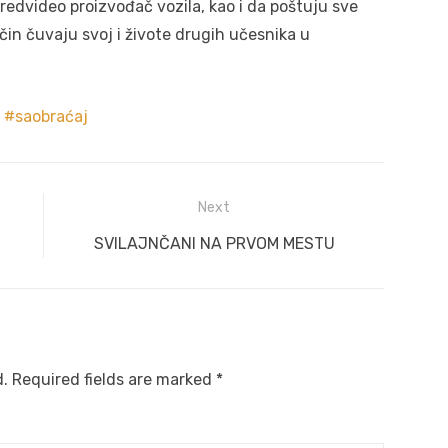
predvideo proizvođač vozila, kao i da poštuju sve
čin čuvaju svoj i živote drugih učesnika u
saobraćaj
Next
Next
SVILAJNČANI NA PRVOM MESTU
post:
d.
Required fields are marked
*