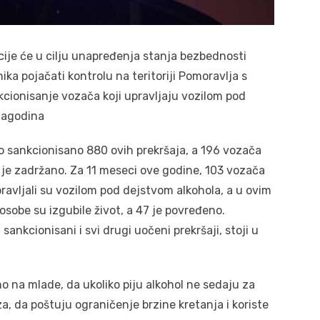
ije će u cilju unapređenja stanja bezbednosti
ka pojačati kontrolu na teritoriji Pomoravlja s
cionisanje vozača koji upravljaju vozilom pod
Jagodina
 sankcionisano 880 ovih prekršaja, a 196 vozača
lo je zadržano. Za 11 meseci ove godine, 103 vozača
ravljali su vozilom pod dejstvom alkohola, a u ovim
obe su izgubile život, a 47 je povređeno.
ankcionisani i svi drugi uočeni prekršaji, stoji u
no na mlade, da ukoliko piju alkohol ne sedaju za
za, da poštuju ograničenje brzine kretanja i koriste