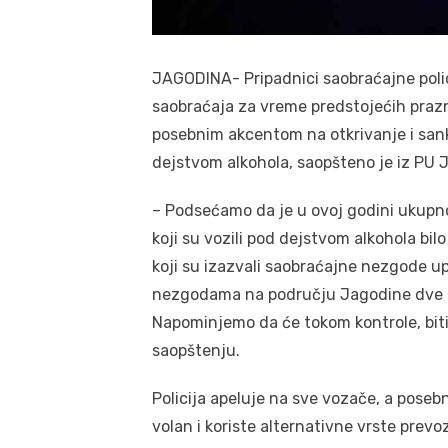
JAGODINA- Pripadnici saobraćajne polic
saobraćaja za vreme predstojećih prazni
posebnim akcentom na otkrivanje i sank
dejstvom alkohola, saopšteno je iz PU 
– Podsećamo da je u ovoj godini ukupno
koji su vozili pod dejstvom alkohola bi
koji su izazvali saobraćajne nezgode up
nezgodama na području Jagodine dve os
Napominjemo da će tokom kontrole, biti s
saopštenju.
Policija apeluje na sve vozače, a poseb
volan i koriste alternativne vrste prevo