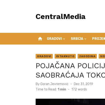
Skip
to
CentralMedia
content
home
GRADOVI
SRBIJA
PROJEK
GRADOVI
ISTAKNUTO
JAGODINA
SE
POJAČANA POLICI
SAOBRAĆAJA TOK
Posted
By
Goran Jevremović
Dec 31, 2019
on
Time to Read:
1 min
-
172
words