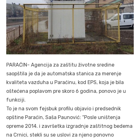
PARAĆIN- Agencija za zaštitu životne sredine
saopštila je da je automatska stanica za merenje
kvaliteta vazduha u Paraćinu, kod EPS, koja je bila
oštećena poplavom pre skoro 6 godina, ponovo je u
funkciji.
To je na svom fejsbuk profilu objavio i predsednik
opštine Paraćin, Saša Paunović: “Posle uništenja
opreme 2014. i završetka izgradnje zaštitnog bedema
na Crnici, stekli su se uslovi za njeno ponovno