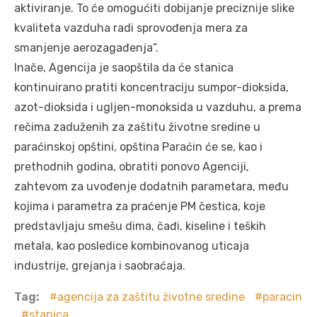
aktiviranje. To će omogućiti dobijanje preciznije slike
kvaliteta vazduha radi sprovođenja mera za
smanjenje aerozagađenja”.
Inače, Agencija je saopštila da će stanica
kontinuirano pratiti koncentraciju sumpor-dioksida,
azot-dioksida i ugljen-monoksida u vazduhu, a prema
rečima zaduženih za zaštitu životne sredine u
paraćinskoj opštini, opština Paraćin će se, kao i
prethodnih godina, obratiti ponovo Agenciji,
zahtevom za uvođenje dodatnih parametara, među
kojima i parametra za praćenje PM čestica, koje
predstavljaju smešu dima, čađi, kiseline i teških
metala, kao posledice kombinovanog uticaja
industrije, grejanja i saobraćaja.
Tag:
agencija za zaštitu životne sredine
paracin
stanica