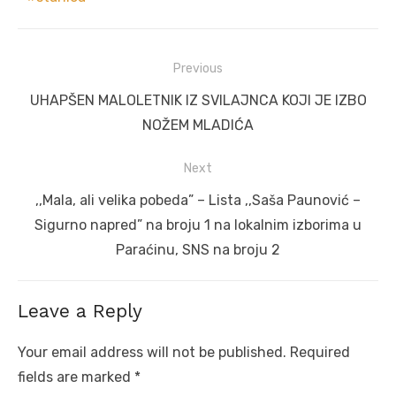
Post
Previous
navigation
Previous
UHAPŠEN MALOLETNIK IZ SVILAJNCA KOJI JE IZBO
post:
NOŽEM MLADIĆA
Next
Next
,,Mala, ali velika pobeda” – Lista ,,Saša Paunović –
post:
Sigurno napred” na broju 1 na lokalnim izborima u
Paraćinu, SNS na broju 2
Leave a Reply
Your email address will not be published.
Required
fields are marked
*