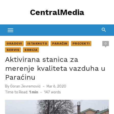
Skip
CentralMedia
to
content
GRADOVI
ISTAKNUTO
PARAĆIN
PROJEKTI
0
SERVIS
SRBIJA
Aktivirana stanica za
merenje kvaliteta vazduha u
Paraćinu
Posted
By
Goran Jevremović
Mar 6, 2020
on
Time to Read:
1 min
-
147
words