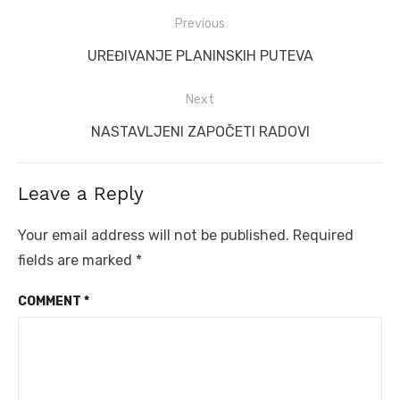
Post
Previous
navigation
Previous
UREĐIVANJE PLANINSKIH PUTEVA
post:
Next
Next
NASTAVLJENI ZAPOČETI RADOVI
post:
Leave a Reply
Your email address will not be published.
Required
fields are marked
*
COMMENT
*