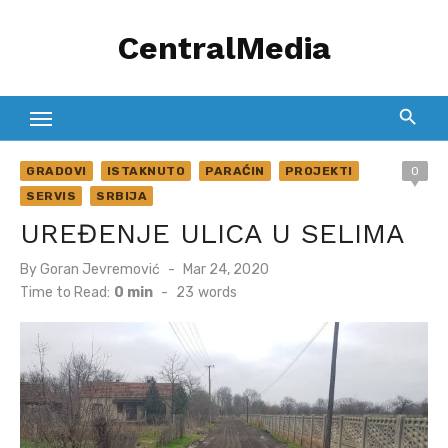
Skip
CentralMedia
to
content
GRADOVI
ISTAKNUTO
PARAĆIN
PROJEKTI
0
SERVIS
SRBIJA
UREĐENJE ULICA U SELIMA
Posted
By
Goran Jevremović
Mar 24, 2020
on
Time to Read:
0 min
-
23
words