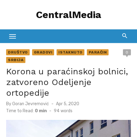
Skip
CentralMedia
to
content
DRUŠTVO
GRADOVI
ISTAKNUTO
PARAĆIN
0
SRBIJA
Korona u paraćinskoj bolnici,
zatvoreno Odeljenje
ortopedije
Posted
By
Goran Jevremović
Apr 5, 2020
on
Time to Read:
0 min
-
94
words