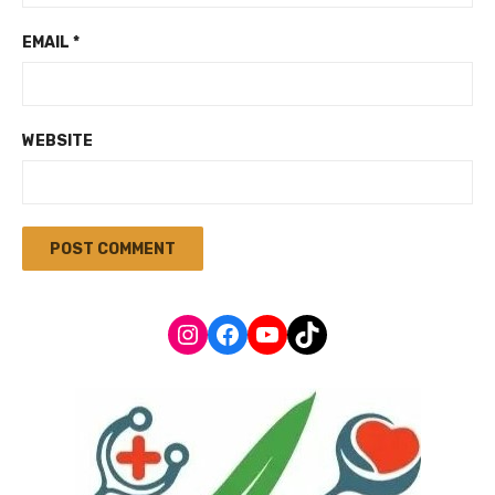
EMAIL
*
WEBSITE
Instagram
Facebook
YouTube
TikTok