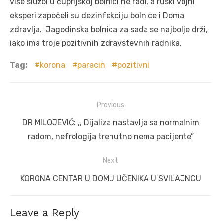
više službi u ćuprijskoj bolnici ne radi, a ruski vojni
eksperi započeli su dezinfekciju bolnice i Doma
zdravlja. Jagodinska bolnica za sada se najbolje drži,
iako ima troje pozitivnih zdravstevnih radnika.
Tag:
korona
paracin
pozitivni
Post
Previous
navigation
Previous
DR MILOJEVIĆ: ,, Dijaliza nastavlja sa normalnim
post:
radom, nefrologija trenutno nema pacijente”
Next
Next
KORONA CENTAR U DOMU UČENIKA U SVILAJNCU
post:
Leave a Reply