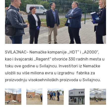
SVILAJNAC- Nemačke kompanije ,,HDT” i ,,A2000″,
kao i švajcarski ,,Regent” otvoriće 330 radnih mesta u
toku ove godine u Svilajncu. Investitori iz Nemačke
uložili su više miliona evra u izgradnu fabrika za
proizvodnju visokoehniloških proizvoda u Svilajncu.