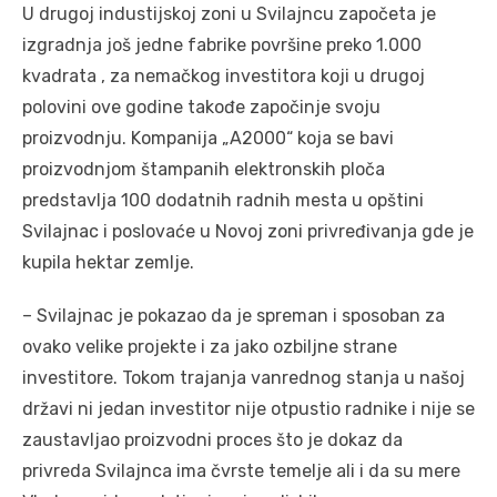
U drugoj industijskoj zoni u Svilajncu započeta je
izgradnja još jedne fabrike površine preko 1.000
kvadrata , za nemačkog investitora koji u drugoj
polovini ove godine takođe započinje svoju
proizvodnju. Kompanija „A2000“ koja se bavi
proizvodnjom štampanih elektronskih ploča
predstavlja 100 dodatnih radnih mesta u opštini
Svilajnac i poslovaće u Novoj zoni privređivanja gde je
kupila hektar zemlje.
– Svilajnac je pokazao da je spreman i sposoban za
ovako velike projekte i za jako ozbiljne strane
investitore. Tokom trajanja vanrednog stanja u našoj
državi ni jedan investitor nije otpustio radnike i nije se
zaustavljao proizvodni proces što je dokaz da
privreda Svilajnca ima čvrste temelje ali i da su mere