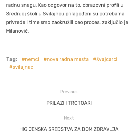
radnu snagu. Kao odgovor na to, obrazovni profili u
Srednjoj školi u Svilajncu prilagođeni su potrebama
privrede i time smo zaokružili ceo proces, zaključio je
Milanović.
Tag:
nemci
nova radna mesta
švajcarci
svilajnac
Post
Previous
navigation
Previous
PRILAZI I TROTOARI
post:
Next
Next
HIGIJENSKA SREDSTVA ZA DOM ZDRAVLJA
post: