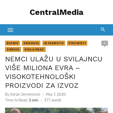
Skip
CentralMedia
to
content
BIZNIS
GRADOVI
ISTAKNUTO
PROJEKTI
0
SRBIJA
SVILAJNAC
NEMCI ULAŽU U SVILAJNCU
VIŠE MILIONA EVRA –
VISOKOTEHNOLOŠKI
PROIZVODI ZA IZVOZ
Posted
By
Goran Jevremović
May 7, 2020
on
Time to Read:
2 min
-
377
words