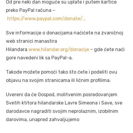
Od pre neki dan moguće su uplate i putem kartice
preko PayPal računa –
https://www.paypal.com/donate/…
Sve informacije o donacijama naćićete na zvaničnoj
web stranici manastira
Hilandara
www.hilandar.org/donacije
– gde ćete naći
gore navedeni lik sa PayPal-a.
Takođe možete pomoći tako što ćete i podeliti ovu
objavu na svojim stranicama ili ličnim profilima.
Uvereni da će Gospod, molitvenim posredovanjem
Svetih ktitora hilandarske Lavre Simeona i Save, sve
darodavce nagraditi svojim neprolaznim, izobilnim
darovima, unapred zahvaljujemo