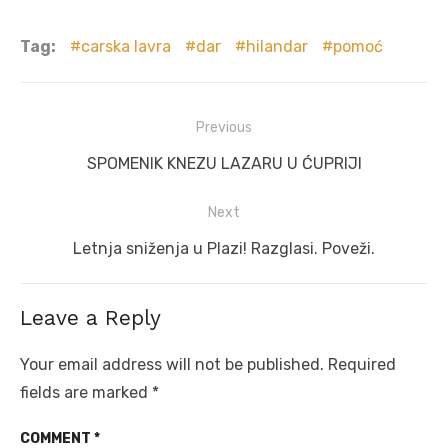
Tag:
carska lavra
dar
hilandar
pomoć
Post
Previous
navigation
Previous
SPOMENIK KNEZU LAZARU U ĆUPRIJI
post:
Next
Next
Letnja sniženja u Plazi! Razglasi. Poveži.
post:
Leave a Reply
Your email address will not be published.
Required
fields are marked
*
COMMENT
*