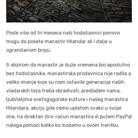
Posle više od tri meseca naši hodočasnici ponovo
mogu da posete manastir Hilandar ali i dalje u
ograničenom broju.
S obzirom da manastir je duže vremena bio apsolutno
bez hodočasnika, manastirska prodavnica nije radila a
veliko imanje koje su nam ostavile generacije naših
vladarskih loza treba obrađivati, predlažem nama,
ljubiteljima svetogogorske kulture i našeg manastira
Hilandara, akciju gde ćemo uplatom svako u svoje
ime, na direktan žiro-račun manastira ili putem PayPal
naloga pomoći koliko ko možemo u ovom trentku.