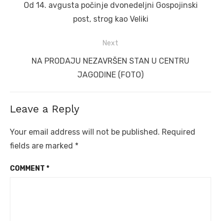
navigation
Previous
Od 14. avgusta počinje dvonedeljni Gospojinski
post:
post, strog kao Veliki
Next
Next
NA PRODAJU NEZAVRŠEN STAN U CENTRU
post:
JAGODINE (FOTO)
Leave a Reply
Your email address will not be published.
Required
fields are marked
*
COMMENT
*