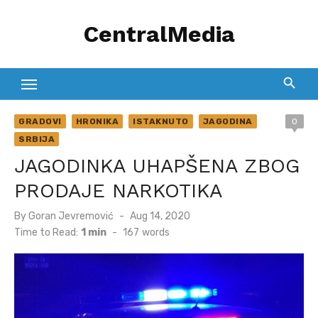
Skip
CentralMedia
to
content
GRADOVI
HRONIKA
ISTAKNUTO
JAGODINA
0
SRBIJA
JAGODINKA UHAPŠENA ZBOG
PRODAJE NARKOTIKA
Posted
By
Goran Jevremović
Aug 14, 2020
on
Time to Read:
1 min
-
167
words