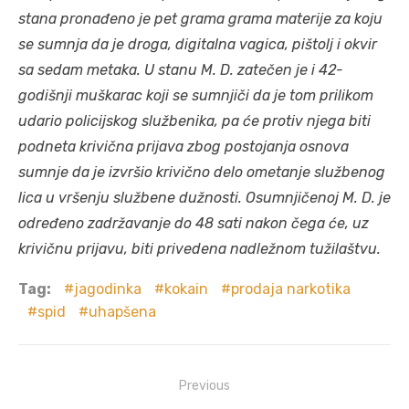
stana pronađeno je pet grama grama materije za koju
se sumnja da je droga, digitalna vagica, pištolj i okvir
sa sedam metaka.
U stanu M. D. zatečen je i 42-
godišnji muškarac koji se sumnjiči da je tom prilikom
udario policijskog službenika, pa će protiv njega biti
podneta krivična prijava zbog postojanja osnova
sumnje da je izvršio krivično delo ometanje službenog
lica u vršenju službene dužnosti.
Osumnjičenoj M. D. je
određeno zadržavanje do 48 sati nakon čega će, uz
krivičnu prijavu, biti privedena nadležnom tužilaštvu.
Tag:
jagodinka
kokain
prodaja narkotika
spid
uhapšena
Post
Previous