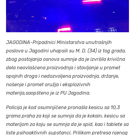
JAGODINA-Pripadnici Ministarstva unutrašnjih
poslova u Jagodini uhapsili su M. D. (34) iz tog grada,
zbog postojanja osnova sumnje da je izvršila krivična
dela neovlašćena proizvodnja i stavljanje u promet
opojnih droga i nedozvoljena proizvodnja, držanje,
nošenje i promet oružja i eksplozivnih
materija,saopšteno je iz PU Jagodina.
Policija je kod osumnjičene pronašla kesicu sa 10,3
grama praha za koji se sumnja da je kokain, kesicu sa
materijom za koju se sumnja da je spid, kao i tablete sa
liste psihoaktivnih supstanci.
Prilikom pretresa njenog