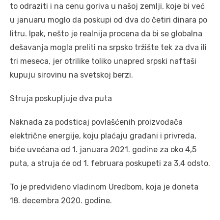
to odraziti i na cenu goriva u našoj zemlji, koje bi već
u januaru moglo da poskupi od dva do četiri dinara po
litru. Ipak, nešto je realnija procena da bi se globalna
dešavanja mogla preliti na srpsko tržište tek za dva ili
tri meseca, jer otrilike toliko unapred srpski naftaši
kupuju sirovinu na svetskoj berzi.
Struja poskupljuje dva puta
Naknada za podsticaj povlašćenih proizvođača
električne energije, koju plaćaju građani i privreda,
biće uvećana od 1. januara 2021. godine za oko 4,5
puta, a struja će od 1. februara poskupeti za 3,4 odsto.
To je predviđeno vladinom Uredbom, koja je doneta
18. decembra 2020. godine.