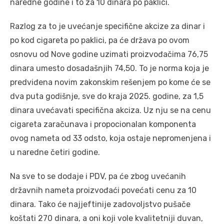
naredne godine i to za 10 dinara po paklici.
Razlog za to je uvećanje specifične akcize za dinar i
po kod cigareta po paklici, pa će država po ovom
osnovu od Nove godine uzimati proizvođačima 76,75
dinara umesto dosadašnjih 74,50. To je norma koja je
predviđena novim zakonskim rešenjem po kome će se
dva puta godišnje, sve do kraja 2025. godine, za 1,5
dinara uvećavati specifična akciza. Uz nju se na cenu
cigareta zaračunava i propocionalan komponenta
ovog nameta od 33 odsto, koja ostaje nepromenjena i
u naredne četiri godine.
Na sve to se dodaje i PDV, pa će zbog uvećanih
državnih nameta proizvođaći povećati cenu za 10
dinara. Tako će najjeftinije zadovoljstvo pušače
koštati 270 dinara, a oni koji vole kvalitetniji duvan,