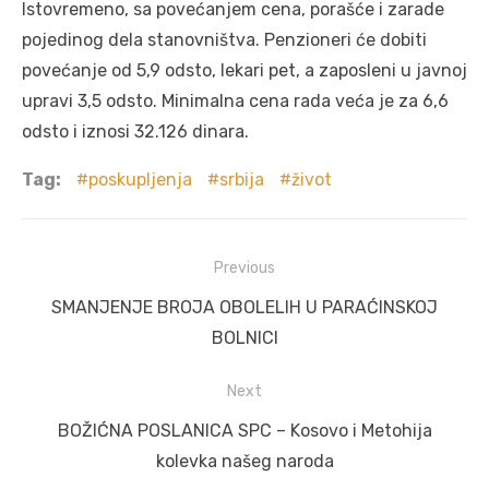
Istovremeno, sa povećanjem cena, porašće i zarade
pojedinog dela stanovništva. Penzioneri će dobiti
povećanje od 5,9 odsto, lekari pet, a zaposleni u javnoj
upravi 3,5 odsto. Minimalna cena rada veća je za 6,6
odsto i iznosi 32.126 dinara.
Tag:
poskupljenja
srbija
život
Post
Previous
navigation
Previous
SMANJENJE BROJA OBOLELIH U PARAĆINSKOJ
post:
BOLNICI
Next
Next
BOŽIĆNA POSLANICA SPC – Kosovo i Metohija
post:
kolevka našeg naroda