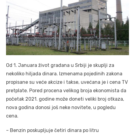
Od 1. Januara život građana u Srbiji je skuplji za
nekoliko hiljada dinara. Izmenama pojedinih zakona
propisane su veće akcize i takse, uvećana je i cena TV
pretplate. Pored procena velikog broja ekonomista da
početak 2021. godine može doneti veliki broj otkaza,
nova godina donosi još neke novitete, u pogledu
cena.
– Benzin poskupljuje četiri dinara po litru