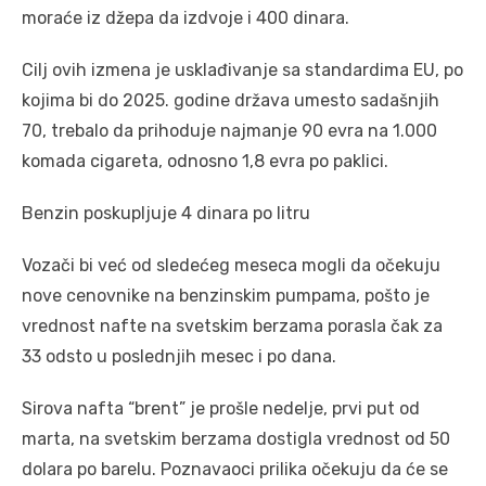
moraće iz džepa da izdvoje i 400 dinara.
Cilj ovih izmena je usklađivanje sa standardima EU, po
kojima bi do 2025. godine država umesto sadašnjih
70, trebalo da prihoduje najmanje 90 evra na 1.000
komada cigareta, odnosno 1,8 evra po paklici.
Benzin poskupljuje 4 dinara po litru
Vozači bi već od sledećeg meseca mogli da očekuju
nove cenovnike na benzinskim pumpama, pošto je
vrednost nafte na svetskim berzama porasla čak za
33 odsto u poslednjih mesec i po dana.
Sirova nafta “brent” je prošle nedelje, prvi put od
marta, na svetskim berzama dostigla vrednost od 50
dolara po barelu. Poznavaoci prilika očekuju da će se