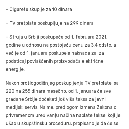
– Cigarete skuplje za 10 dinara
– TV pretplata poskupljuje na 299 dinara
– Struja u Srbiji poskupeće od 1. februara 2021.
godine u odnosu na postojeću cenu za 3,4 odsto, a
već je od 1. januara poskupela naknada za za
podsticaj povlašćenih proizvođača električne
energije.
Nakon prošlogodišnjeg poskupljenja TV pretplate, sa
220 na 255 dinara mesečno, od 1. januara će sve
građane Srbije dočekati još viša taksa za javni
medijski servis. Naime, predlogom izmena Zakona o
privremenom uređivanju načina naplate takse, koji je
ušao u skupštinsku proceduru, propisano je da će se