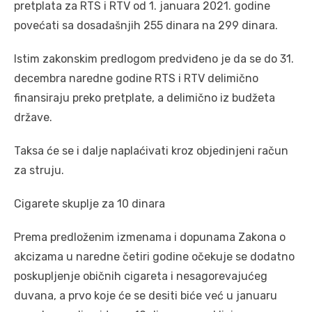
pretplata za RTS i RTV od 1. januara 2021. godine
povećati sa dosadašnjih 255 dinara na 299 dinara.
Istim zakonskim predlogom predviđeno je da se do 31.
decembra naredne godine RTS i RTV delimično
finansiraju preko pretplate, a delimično iz budžeta
države.
Taksa će se i dalje naplaćivati kroz objedinjeni račun
za struju.
Cigarete skuplje za 10 dinara
Prema predloženim izmenama i dopunama Zakona o
akcizama u naredne četiri godine očekuje se dodatno
poskupljenje običnih cigareta i nesagorevajućeg
duvana, a prvo koje će se desiti biće već u januaru