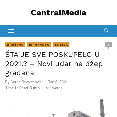
Skip
CentralMedia
to
content
DRUŠTVO
ISTAKNUTO
SRBIJA
0
ŠTA JE SVE POSKUPELO U
2021.? – Novi udar na džep
građana
Posted
By
Goran Jevremović
Jan 5, 2021
on
Time to Read:
3 min
-
611
words