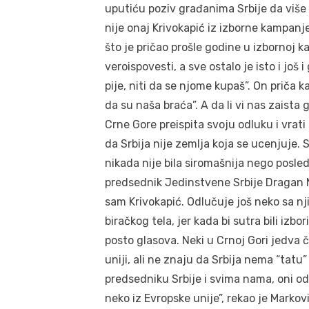
uputiću poziv građanima Srbije da više 
nije onaj Krivokapić iz izborne kampanje
što je pričao prošle godine u izbornoj 
veroispovesti, a sve ostalo je isto i još
pije, niti da se njome kupaš”. On priča ka
da su naša braća”. A da li vi nas zaist
Crne Gore preispita svoju odluku i vra
da Srbija nije zemlja koja se ucenjuje.
nikada nije bila siromašnija nego posledn
predsednik Jedinstvene Srbije Dragan 
sam Krivokapić. Odlučuje još neko sa nj
biračkog tela, jer kada bi sutra bili izbo
posto glasova. Neki u Crnoj Gori jedva č
uniji, ali ne znaju da Srbija nema “tatu” 
predsedniku Srbije i svima nama, oni odl
neko iz Evropske unije”, rekao je Markovi