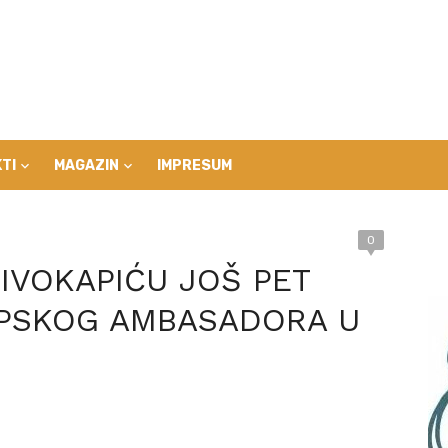
TI
MAGAZIN
IMPRESUM
0
IVOKAPIĆU JOŠ PET
RPSKOG AMBASADORA U