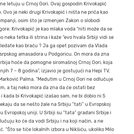
ne letuju u Crnoj Gori. Ovaj gospodin Krivokapić
. Ovo je neki drugi Krivokapić i ništa ne priča kao
kampanji, osim što je izmenjen Zakon o slobodi
 i gore. Krivokapić je kao mlaka voda “niti može da se
o neka tetka ili strina i kaže “evo hvala Srbiji vidi se
a gledate kao braću ? Ja ga opet pozivam da Vlada
ti srpskog amasadora u Podgoricu. On mora da zna
 Srbija hoće da pomogne siromašnoj Crnoj Gori, koja
jih 7 – 8 godina”, izjavio je gostujući na Hepi TV,
Marković Palma. “Međutim u Crnoj Gori ne odlučuje
im, a taj neko mora da zna da će ostati bez
ri i kada bi Krivokapić izašao sam, ne bi dobio ni 5
ekaju da se nešto žale na Srbiju “tati” u Evropskoj
u Evropskoj uniji. U Srbiji su “tata” građani Srbije i
učuju ko će da vodi Srbiju i na koji način, a ne
ć. “Što se tiče lokalnih izbora u Nikšiću, ukoliko Milo