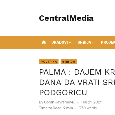
Skip
to
CentralMedia
content
home
GRADOVI
SRBIJA
PROJEK
POLITIKA
SRBIJA
PALMA : DAJEM KR
DANA DA VRATI S
PODGORICU
Posted
By
Goran Jevremović
Feb 21, 2021
on
Time to Read:
2 min
-
338
words