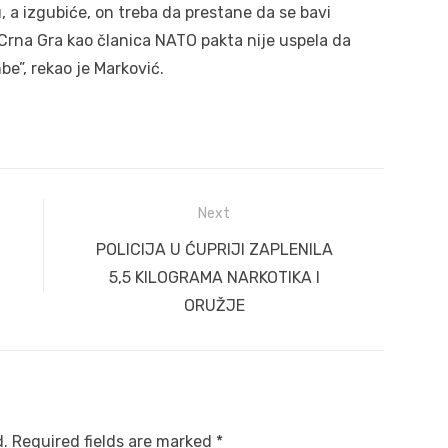
a izgubiće, on treba da prestane da se bavi
a Crna Gra kao članica NATO pakta nije uspela da
be”, rekao je Marković.
Next
Next
POLICIJA U ĆUPRIJI ZAPLENILA
post:
5,5 KILOGRAMA NARKOTIKA I
ORUŽJE
d.
Required fields are marked
*