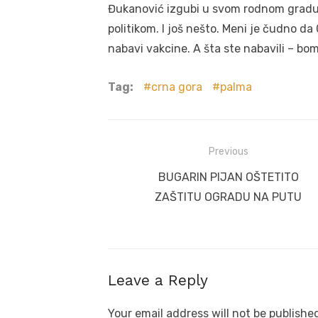
Đukanović izgubi u svom rodnom gradu, 
politikom. I još nešto. Meni je čudno d
nabavi vakcine. A šta ste nabavili – bom
Tag:
crna gora
palma
Post
Previous
navigation
Previous
BUGARIN PIJAN OŠTETITO
post:
ZAŠTITU OGRADU NA PUTU
Leave a Reply
Your email address will not be publishe