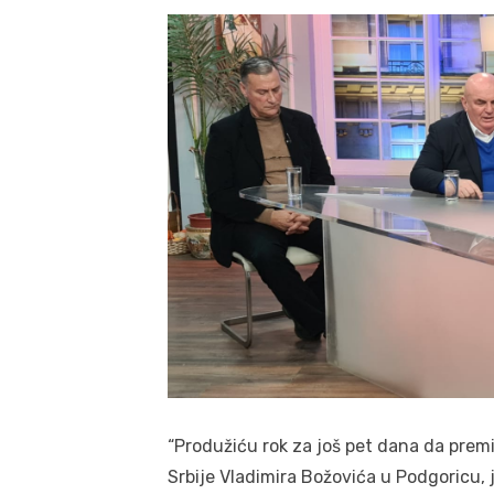
“Produžiću rok za još pet dana da prem
Srbije Vladimira Božovića u Podgoricu, 