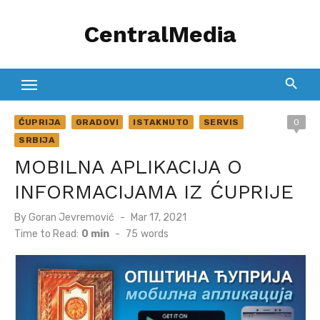
Skip
CentralMedia
to
content
ĆUPRIJA
GRADOVI
ISTAKNUTO
SERVIS
0
SRBIJA
MOBILNA APLIKACIJA O
INFORMACIJAMA IZ ĆUPRIJE
Posted
By
Goran Jevremović
Mar 17, 2021
on
Time to Read:
0 min
-
75
words