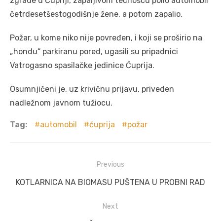
zgrade u Ćupriji, zapaljivom tečnošću polio automobil
četrdesetšestogodišnje žene, a potom zapalio.
Požar, u kome niko nije povređen, i koji se proširio na
„hondu“ parkiranu pored, ugasili su pripadnici
Vatrogasno spasilačke jedinice Ćuprija.
Osumnjičeni je, uz krivičnu prijavu, priveden
nadležnom javnom tužiocu.
Tag:
automobil
ćuprija
požar
Post
Previous
navigation
Previous
KOTLARNICA NA BIOMASU PUŠTENA U PROBNI RAD
post:
Next