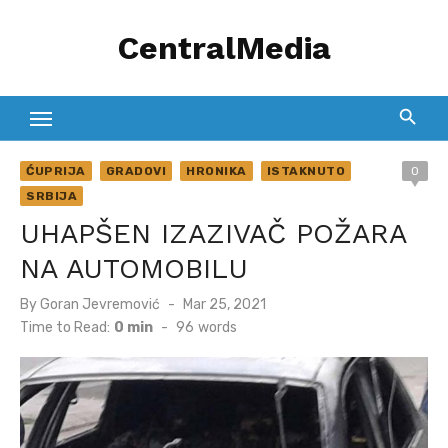
Skip
CentralMedia
to
content
ĆUPRIJA
GRADOVI
HRONIKA
ISTAKNUTO
0
SRBIJA
UHAPŠEN IZAZIVAČ POŽARA
NA AUTOMOBILU
Posted
By
Goran Jevremović
Mar 25, 2021
on
Time to Read:
0 min
-
96
words