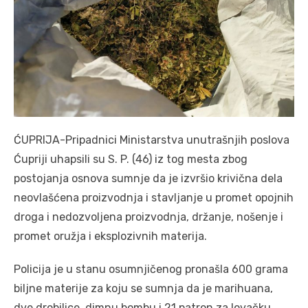
ĆUPRIJA-Pripadnici Ministarstva unutrašnjih poslova
Ćupriji uhapsili su S. P. (46) iz tog mesta zbog
postojanja osnova sumnje da je izvršio krivična dela
neovlašćena proizvodnja i stavljanje u promet opojnih
droga i nedozvoljena proizvodnja, držanje, nošenje i
promet oružja i eksplozivnih materija.
Policija je u stanu osumnjičenog pronašla 600 grama
biljne materije za koju se sumnja da je marihuana,
dve drobilice, dimnu bombu i 21 patron za lovačku