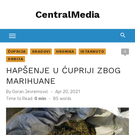
Skip
CentralMedia
to
content
ĆUPRIJA
GRADOVI
HRONIKA
ISTAKNUTO
0
SRBIJA
HAPŠENJE U ĆUPRIJI ZBOG
MARIHUANE
Posted
By
Goran Jevremović
Apr 20, 2021
on
Time to Read:
0 min
-
85
words