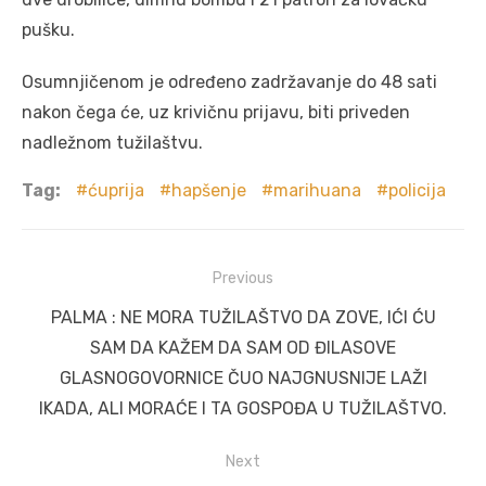
pušku.
Osumnjičenom je određeno zadržavanje do 48 sati
nakon čega će, uz krivičnu prijavu, biti priveden
nadležnom tužilaštvu.
Tag:
ćuprija
hapšenje
marihuana
policija
Post
Previous
navigation
Previous
PALMA : NE MORA TUŽILAŠTVO DA ZOVE, IĆI ĆU
post:
SAM DA KAŽEM DA SAM OD ĐILASOVE
GLASNOGOVORNICE ČUO NAJGNUSNIJE LAŽI
IKADA, ALI MORAĆE I TA GOSPOĐA U TUŽILAŠTVO.
Next