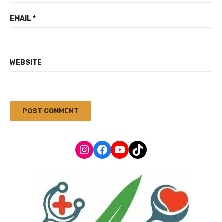
EMAIL
*
WEBSITE
Instagram
Facebook
YouTube
TikTok