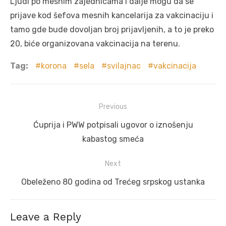
Ljudi po mesnim zajednicama i dalje mogu da se
prijave kod šefova mesnih kancelarija za vakcinaciju i
tamo gde bude dovoljan broj prijavljenih, a to je preko
20, biće organizovana vakcinacija na terenu.
Tag:
korona
sela
svilajnac
vakcinacija
Post
Previous
navigation
Previous
Ćuprija i PWW potpisali ugovor o iznošenju
post:
kabastog smeća
Next
Next
Obeleženo 80 godina od Trećeg srpskog ustanka
post:
Leave a Reply