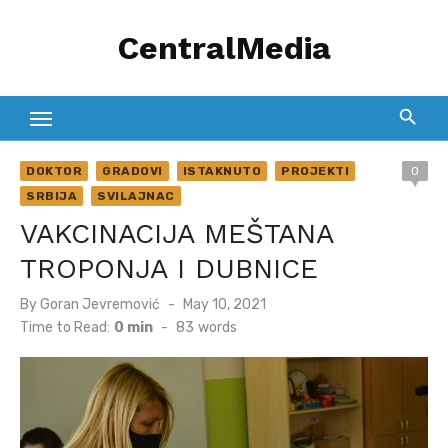
Skip
CentralMedia
to
content
DOKTOR
GRADOVI
ISTAKNUTO
PROJEKTI
0
SRBIJA
SVILAJNAC
VAKCINACIJA MEŠTANA
TROPONJA I DUBNICE
Posted
By
Goran Jevremović
May 10, 2021
on
Time to Read:
0 min
-
83
words