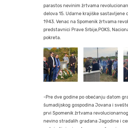
parastos nevinim žrtvama revolucionarn
delova 15. Udarne krajiške sastavljene od
1943. Venac na Spomenik žrtvama revolu
predstavnici Prave Srbije,POKS, Nacion
pokreta.
-Pre dve godine po obećanju datom gra
šumadijskog gospodina Jovana i svešte
prvi Spomenik žrtvama revolucionarnog te
nevino stradalih građana Jagodine i cen