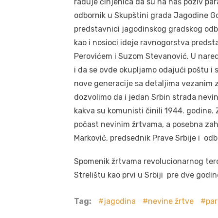
raduje činjenica da su na naš poziv par
odbornik u Skupštini grada Jagodine Gor
predstavnici jagodinskog gradskog odb
kao i nosioci ideje ravnogorstva preds
Perovićem i Suzom Stevanović. U nar
i da se ovde okupljamo odajući poštu i 
nove generacije sa detaljima vezanim z
dozvolimo da i jedan Srbin strada nev
kakva su komunisti činili 1944. godine.
počast nevinim žrtvama, a posebna zah
Marković, predsednik Prave Srbije i od
Spomenik žrtvama revolucionarnog tero
Strelištu kao prvi u Srbiji pre dve god
Tag:
jagodina
nevine žrtve
par