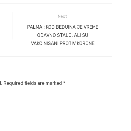
Next
Next
PALMA : KOD BEDUINA JE VREME
post:
ODAVNO STALO, ALI SU
VAKCINISANI PROTIV KORONE
d.
Required fields are marked
*