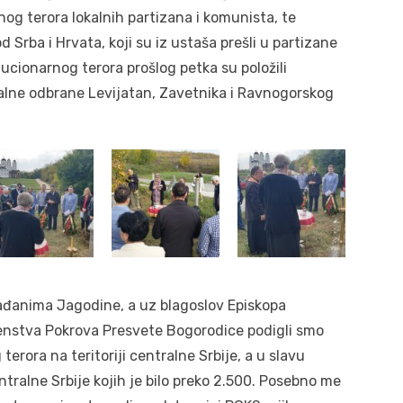
og terora lokalnih partizana i komunista, te
 Srba i Hrvata, koji su iz ustaša prešli u partizane
cionarnog terora prošlog petka su položili
alne odbrane Levijatan, Zavetnika i Ravnogorskog
đanima Jagodine, a uz blagoslov Episkopa
nstva Pokrova Presvete Bogorodice podigli smo
rora na teritoriji centralne Srbije, a u slavu
tralne Srbije kojih je bilo preko 2.500. Posebno me