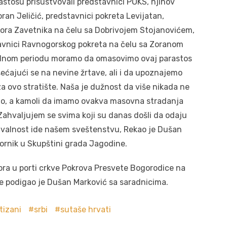
astosu prisustvovali predstavnici POKS, njihov
an Jeličić, predstavnici pokreta Levijatan,
ora Zavetnika na čelu sa Dobrivojem Stojanovićem,
tavnici Ravnogorskog pokreta na čelu sa Zoranom
ednom periodu moramo da omasovimo ovaj parastos
sećajući se na nevine žrtave, ali i da upoznajemo
a ovo stratište. Naša je dužnost da više nikada ne
ino, a kamoli da imamo ovakva masovna stradanja
 Zahvaljujem se svima koji su danas došli da odaju
valnost ide našem sveštenstvu, Rekao je Dušan
bornik u Skupštini grada Jagodine.
ra u porti crkve Pokrova Presvete Bogorodice na
ine podigao je Dušan Marković sa saradnicima.
tizani
srbi
sutaše hrvati