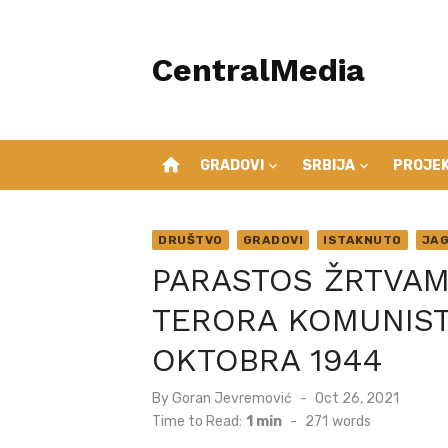
Skip
to
CentralMedia
content
home
GRADOVI
SRBIJA
PROJEK
DRUŠTVO
GRADOVI
ISTAKNUTO
JAG
PARASTOS ŽRTVA
TERORA KOMUNIST
OKTOBRA 1944
Posted
By
Goran Jevremović
Oct 26, 2021
on
Time to Read:
1 min
-
271
words