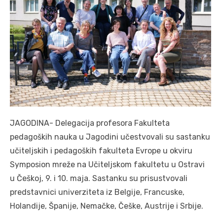
JAGODINA- Delegacija profesora Fakulteta
pedagoških nauka u Jagodini učestvovali su sastanku
učiteljskih i pedagoških fakulteta Evrope u okviru
Symposion mreže na Učiteljskom fakultetu u Ostravi
u Češkoj, 9. i 10. maja. Sastanku su prisustvovali
predstavnici univerziteta iz Belgije, Francuske,
Holandije, Španije, Nemačke, Češke, Austrije i Srbije.