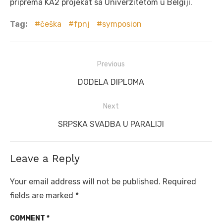
priprema KA2 projekat sa Univerzitetom u Belgiji.
Tag:
češka
fpnj
symposion
Post
Previous
navigation
Previous
DODELA DIPLOMA
post:
Next
Next
SRPSKA SVADBA U PARALIJI
post:
Leave a Reply
Your email address will not be published.
Required
fields are marked
*
COMMENT
*