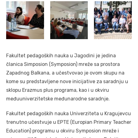
Fakultet pedagoških nauka u Jagodini je jedina
članica Simposion (Symposion) mreže sa prostora
Zapadnog Balkana, a učestvovao je ovom skupu na
kome su predstavljene nove inicijative za saradnju u
sklopu Erazmus plus programa, kao i u okviru
međuuniverzitetske međunarodne saradnje.
Fakultet pedagoških nauka Univerziteta u Kragujevcu
trenutno učestvuje u EPTE (Europian Primary Teacher
Education) programu u okviru Symposion mreže i