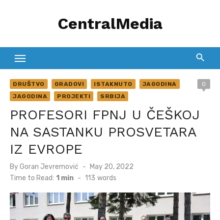
Skip
CentralMedia
to
content
DRUŠTVO
GRADOVI
ISTAKNUTO
JAGODINA
0
JAGODINA
PROJEKTI
SRBIJA
PROFESORI FPNJ U ČEŠKOJ
NA SASTANKU PROSVETARA
IZ EVROPE
Posted
By
Goran Jevremović
May 20, 2022
on
Time to Read:
1 min
-
113
words