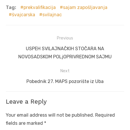
Tag:
prekvalifikacija
sajam zapošljavanja
švajcarska
svilajnac
Post
Previous
navigation
Previous
USPEH SVILAJNAČKIH STOČARA NA
post:
NOVOSADSKOM POLjOPRIVREDNOM SAJMU
Next
Next
Pobednik 27. MAPS pozorište iz Uba
post:
Leave a Reply
Your email address will not be published.
Required
fields are marked
*