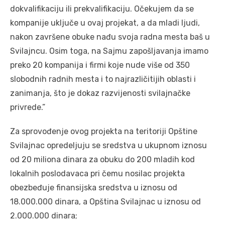
dokvalifikaciju ili prekvalifikaciju. Očekujem da se
kompanije uključe u ovaj projekat, a da mladi ljudi,
nakon završene obuke nađu svoja radna mesta baš u
Svilajncu. Osim toga, na Sajmu zapošljavanja imamo
preko 20 kompanija i firmi koje nude više od 350
slobodnih radnih mesta i to najrazličitijih oblasti i
zanimanja, što je dokaz razvijenosti svilajnačke
privrede.”
Za sprovođenje ovog projekta na teritoriji Opštine
Svilajnac opredeljuju se sredstva u ukupnom iznosu
od 20 miliona dinara za obuku do 200 mladih kod
lokalnih poslodavaca pri čemu nosilac projekta
obezbeđuje finansijska sredstva u iznosu od
18.000.000 dinara, a Opština Svilajnac u iznosu od
2.000.000 dinara;