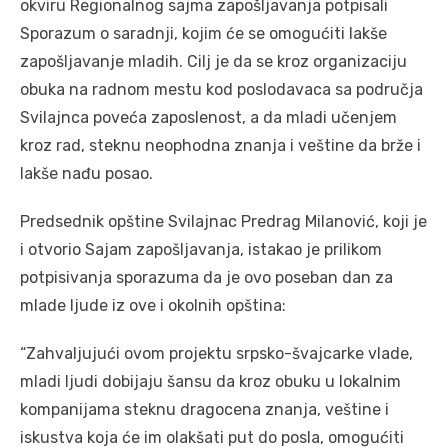
okviru Regionalnog sajma zapošljavanja potpisali
Sporazum o saradnji, kojim će se omogućiti lakše
zapošljavanje mladih. Cilj je da se kroz organizaciju
obuka na radnom mestu kod poslodavaca sa područja
Svilajnca poveća zaposlenost, a da mladi učenjem
kroz rad, steknu neophodna znanja i veštine da brže i
lakše nađu posao.
Predsednik opštine Svilajnac Predrag Milanović, koji je
i otvorio Sajam zapošljavanja, istakao je prilikom
potpisivanja sporazuma da je ovo poseban dan za
mlade ljude iz ove i okolnih opština:
“Zahvaljujući ovom projektu srpsko-švajcarke vlade,
mladi ljudi dobijaju šansu da kroz obuku u lokalnim
kompanijama steknu dragocena znanja, veštine i
iskustva koja će im olakšati put do posla, omogućiti