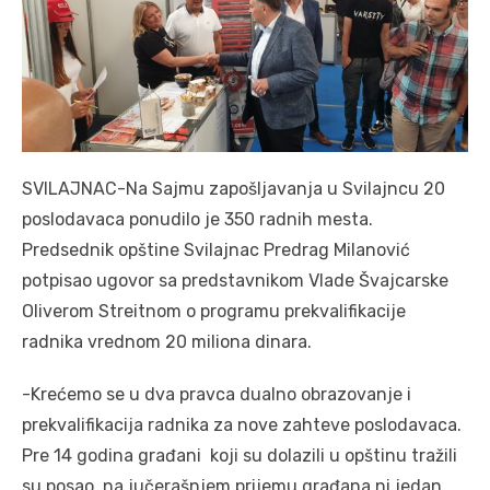
SVILAJNAC-Na Sajmu zapošljavanja u Svilajncu 20
poslodavaca ponudilo je 350 radnih mesta.
Predsednik opštine Svilajnac Predrag Milanović
potpisao ugovor sa predstavnikom Vlade Švajcarske
Oliverom Streitnom o programu prekvalifikacije
radnika vrednom 20 miliona dinara.
-Krećemo se u dva pravca dualno obrazovanje i
prekvalifikacija radnika za nove zahteve poslodavaca.
Pre 14 godina građani koji su dolazili u opštinu tražili
su posao, na jučerašnjem prijemu građana ni jedan