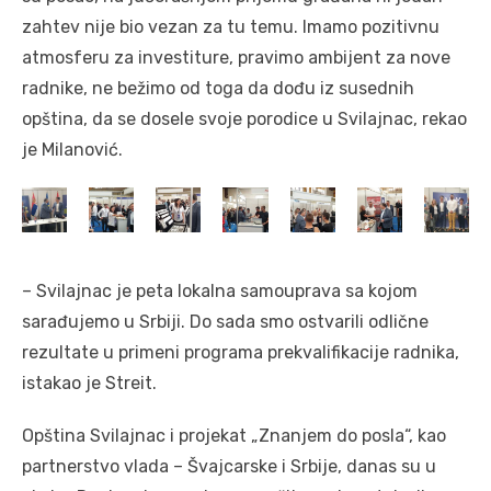
zahtev nije bio vezan za tu temu. Imamo pozitivnu
atmosferu za investiture, pravimo ambijent za nove
radnike, ne bežimo od toga da dođu iz susednih
opština, da se dosele svoje porodice u Svilajnac, rekao
je Milanović.
– Svilajnac je peta lokalna samouprava sa kojom
sarađujemo u Srbiji. Do sada smo ostvarili odlične
rezultate u primeni programa prekvalifikacije radnika,
istakao je Streit.
Opština Svilajnac i projekat „Znanjem do posla“, kao
partnerstvo vlada – Švajcarske i Srbije, danas su u