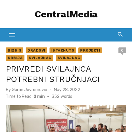
Skip
CentralMedia
to
content
BIZNIS
GRADOVI
ISTAKNUTO
PROJEKTI
0
SRBIJA
SVILAJNAC
SVILAJNAC
PRIVREDI SVILAJNCA
POTREBNI STRUČNJACI
Posted
By
Goran Jevremović
May 28, 2022
on
Time to Read:
2 min
-
352
words