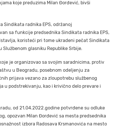
jama koje preduzima Milan Đorđević, bivši
ra Sindikata radnika EPS, održanoj
van sa funkcije predsednika Sindikata radnika EPS,
stavlja, koristeći pri tome ukradeni pečat Sindikata
u Službenom glasniku Republike Srbije.
koje je organizovao sa svojim saradnicima, protiv
laštvu u Beogradu, posebnom odeljenju za
ičnih prijava vezano za zloupotrebu službenog
 u podstrekivanju, kao i krivično delo prevare i
adu, od 21.04.2022.godine potvrđene su odluke
log, opozvan Milan Đorđević sa mesta predsednika
vosnažnost izbora Radosava Krsmanovića na mesto