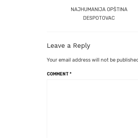
navigation
Previous
NAJHUMANIJA OPŠTINA
post:
DESPOTOVAC
Leave a Reply
Your email address will not be publishe
COMMENT
*