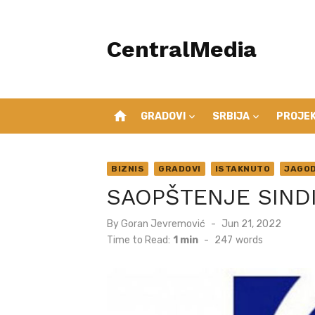
Skip
to
CentralMedia
content
home
GRADOVI
SRBIJA
PROJEK
BIZNIS
GRADOVI
ISTAKNUTO
JAGOD
SAOPŠTENJE SINDI
Posted
By
Goran Jevremović
Jun 21, 2022
on
Time to Read:
1 min
-
247
words