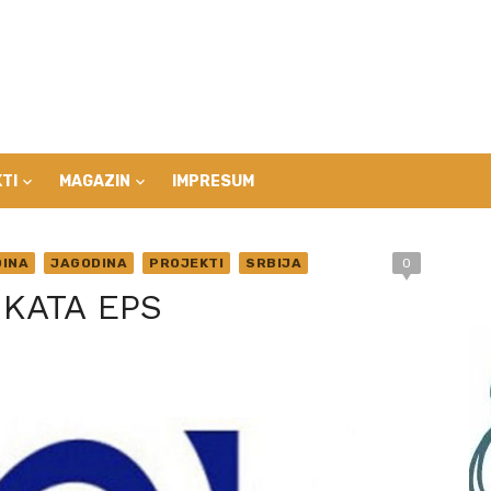
TI
MAGAZIN
IMPRESUM
INA
JAGODINA
PROJEKTI
SRBIJA
0
KATA EPS