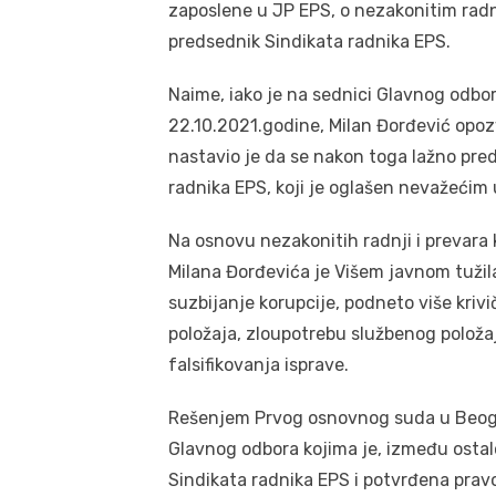
zaposlene u JP EPS, o nezakonitim radn
predsednik Sindikata radnika EPS.
Naime, iako je na sednici Glavnog odbo
22.10.2021.godine, Milan Đorđević opoz
nastavio je da se nakon toga lažno pred
radnika EPS, koji je oglašen nevažećim 
Na osnovu nezakonitih radnji i prevara 
Milana Đorđevića je Višem javnom tuži
suzbijanje korupcije, podneto više kriv
položaja, zloupotrebu službenog položaja
falsifikovanja isprave.
Rešenjem Prvog osnovnog suda u Beogr
Glavnog odbora kojima je, između osta
Sindikata radnika EPS i potvrđena pra