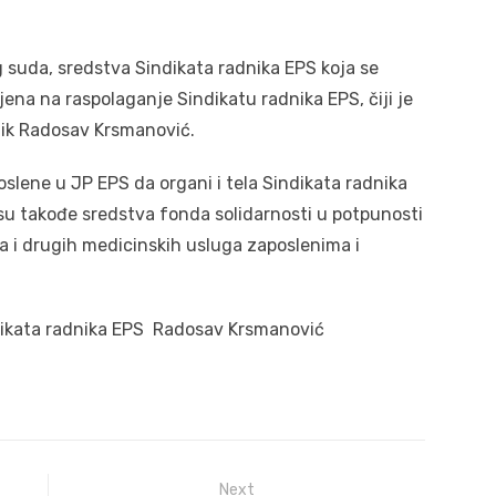
suda, sredstva Sindikata radnika EPS koja se
ena na raspolaganje Sindikatu radnika EPS, čiji je
pnik Radosav Krsmanović.
lene u JP EPS da organi i tela Sindikata radnika
su takođe sredstva fonda solidarnosti u potpunosti
ja i drugih medicinskih usluga zaposlenima i
dikata radnika EPS Radosav Krsmanović
Next