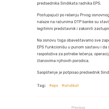
predsednika Sindikata radnika EPS.
Postupajući po rešenju Prvog osnovnog 
nalaze na računima OTP banke su stavlj
legitimni predstavnik i zakoniti zastu
Na osnovu toga obaveštavamo sve zapos
EPS funkcionišu u punom sastavu i da 
raspoloživa za potrebe lečenja, operaci
članovima njihovih porodica.
Saopštenje je potpisao predsednik Sin
Tag:
eps
sindikat
Post
Previous