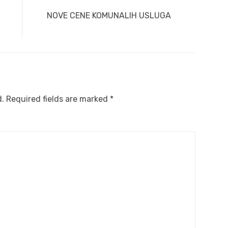
Next
NOVE CENE KOMUNALIH USLUGA
post:
d.
Required fields are marked
*