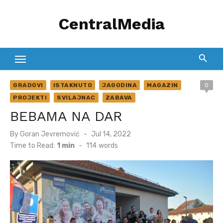
Skip
CentralMedia
to
content
GRADOVI
ISTAKNUTO
JAGODINA
MAGAZIN
0
PROJEKTI
SVILAJNAC
ZABAVA
BEBAMA NA DAR
Posted
By
Goran Jevremović
Jul 14, 2022
on
Time to Read:
1 min
-
114
words