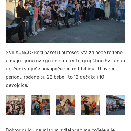
SVILAJNAC-Bebi paketi i autosedišta za bebe rođene
u maju i junu ove godine na teritoriji opštine Svilajnac
uručeni su juče novopečenim roditeljima. U ovom
periodu rođene su 22 bebe i to 12 dečaka i 10
devojčica.
Dobrodošlicu najmlađim svilajnčanima poželela je