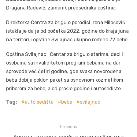
Dragana Radević, zamenik predsednika opštine.
Direktorka Centra za brigu o porodici Irena Milošević
istakla je da je od početka 2022. godine do kraja juna
na teritoriji opštine Svilajnac ukupno rođeno 72 bebe.
Opština Svilajnac i Centar za brigu o starima, deci i
osobama sa invaliditetom program bebama na dar
sprovode već četiri godine, gde svaka novorođena
beba dobija poklon paket sa osnovnom kozmetikom i
priborom za bebe, a od prošle godine i autosedište.
Tag:
auto sedišta
bebe
svilajnac
Post
Previous
navigation