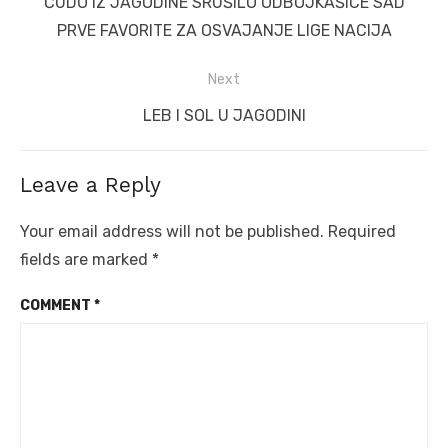
Previous
ČUDO IZ JAGODINE SRUŠILO ODBOJKAŠICE SAD
post:
PRVE FAVORITE ZA OSVAJANJE LIGE NACIJA
Next
Next
LEB I SOL U JAGODINI
post:
Leave a Reply
Your email address will not be published.
Required
fields are marked
*
COMMENT
*