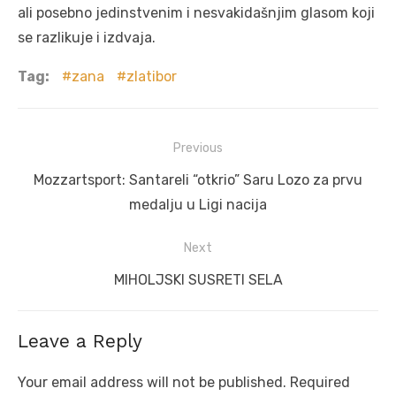
ali posebno jedinstvenim i nesvakidašnjim glasom koji
se razlikuje i izdvaja.
Tag:
zana
zlatibor
Post
Previous
navigation
Previous
Mozzartsport: Santareli “otkrio” Saru Lozo za prvu
post:
medalju u Ligi nacija
Next
Next
MIHOLJSKI SUSRETI SELA
post:
Leave a Reply
Your email address will not be published.
Required