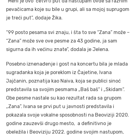
“Meni je ovo četvrti put da nastupam ovde sa raznim
pevačicama koje su bile u grupi, ali sa mojoj suprugom
je treći put”, dodaje Žika.
“99 posto pesama svi znaju, i šta to sve “Zana” može –
“Zana” može sve ove pesme za 43 godine, ja sam
sigurna da ih većinu znate”, dodala je Jelena.
Posebno iznenađenje i gost na koncertu bila je mlada
sugrađanka koja je poreklom iz Čajetine, Ivana
Jajčanin, poznatija kao Naiva, koja se publici sinoć
predstavila sa svojim pesmama „Baš baš“ i „Skidam“.
Obe pesme nastale su kao rezultat rada sa grupom
„Zana”. Ivana se prvi put u javnosti predstavila i
pokazala svoje vokalne sposobnosti na Beoviziji 2020.
godine zauzevši drugo mesto, a definitivno je
obeležila i Beoviziju 2022. godine svojim nastupom,