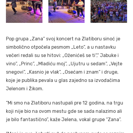
Pop grupa „Zana“ svoj koncert na Zlatiboru sinoć je
simbolično otpočela pesmom „Leto“, a u nastavku
večeri ređali su se hitovi: „Oženićeš se ti“,“ Jabuke i
vino“, „Princ“, „Mladiću moj“, „Ujutru u sedam“, „Vejte
snegovi“, „Kasnio je vlak“, „Osećam i znam“ i druge,
koje je publika pevala u glas zajedno sa izvođačima
Jelenom i Žikom.
“Mi smo na Zlatiboru nastupali pre 12 godina, na trgu
koji nije bio na ovom mestu gde se sada nalazimo ali
je bilo fantastično”, kaže Jelena, vokal grupe “Zana”.