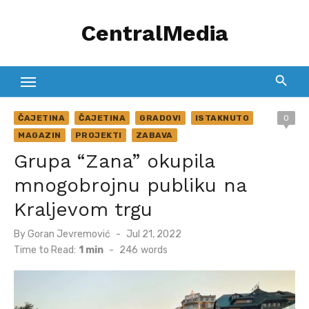
Skip
CentralMedia
to
content
ČAJETINA
ČAJETINA
GRADOVI
ISTAKNUTO
0
MAGAZIN
PROJEKTI
ZABAVA
Grupa “Zana” okupila
mnogobrojnu publiku na
Kraljevom trgu
Posted
By
Goran Jevremović
Jul 21, 2022
on
Time to Read:
1 min
-
246
words