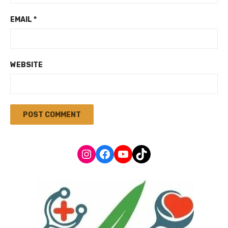
EMAIL
*
WEBSITE
Instagram
Facebook
YouTube
TikTok