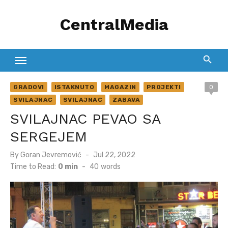
Skip
CentralMedia
to
content
GRADOVI
ISTAKNUTO
MAGAZIN
PROJEKTI
0
SVILAJNAC
SVILAJNAC
ZABAVA
SVILAJNAC PEVAO SA
SERGEJEM
Posted
By
Goran Jevremović
Jul 22, 2022
on
Time to Read:
0 min
-
40
words