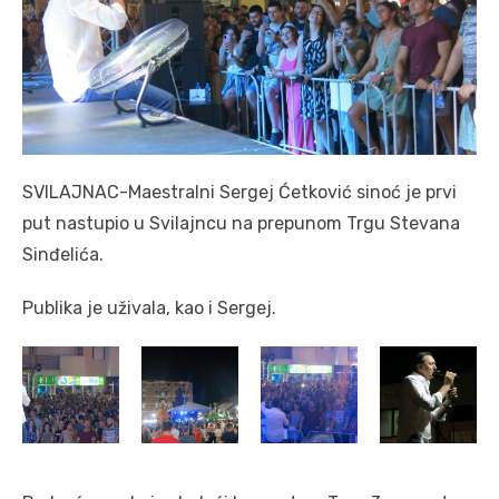
SVILAJNAC-Maestralni Sergej Ćetković sinoć je prvi
put nastupio u Svilajncu na prepunom Trgu Stevana
Sinđelića.
Publika je uživala, kao i Sergej.