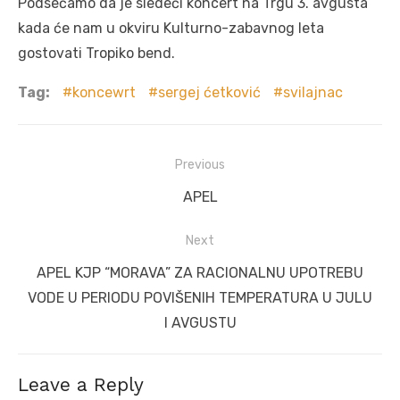
Podsećamo da je sledeći koncert na Trgu 3. avgusta
kada će nam u okviru Kulturno-zabavnog leta
gostovati Tropiko bend.
Tag:
koncewrt
sergej ćetković
svilajnac
Post
Previous
navigation
Previous
APEL
post:
Next
Next
APEL KJP “MORAVA” ZA RACIONALNU UPOTREBU
post:
VODE U PERIODU POVIŠENIH TEMPERATURA U JULU
I AVGUSTU
Leave a Reply