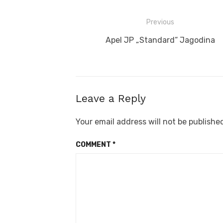
Post
Previous
navigation
Previous
Apel JP „Standard“ Jagodina
post:
Leave a Reply
Your email address will not be publishe
COMMENT
*