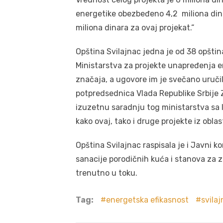
energetike obezbeđeno 4,2 miliona dinar
miliona dinara za ovaj projekat.“
Opština Svilajnac jedna je od 38 opštin
Ministarstva za projekte unapređenja e
značaja, a ugovore im je svečano uručil
potpredsednica Vlada Republike Srbije Z
izuzetnu saradnju tog ministarstva s
kako ovaj, tako i druge projekte iz obla
Opština Svilajnac raspisala je i Javni 
sanacije porodičnih kuća i stanova za za
trenutno u toku.
Tag:
energetska efikasnost
svila