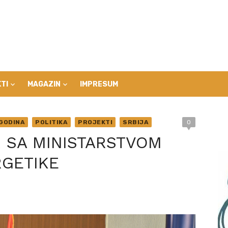
TI
MAGAZIN
IMPRESUM
GODINA
POLITIKA
PROJEKTI
SRBIJA
0
 SA MINISTARSTVOM
RGETIKE