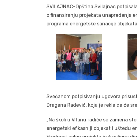
SVILAJNAC-Opština Svilajnac potpisala 
o finansiranju projekata unapređenja e
programa energetske sanacije objekata
Svečanom potpisivanju ugovora prisust
Dragana Radević, koja je rekla da će sre
„Na školi u Vrlanu radiće se zamena stola
energetski efikasniji objekat i uštedu en
Vrednost celog projekta je 6 miliona din