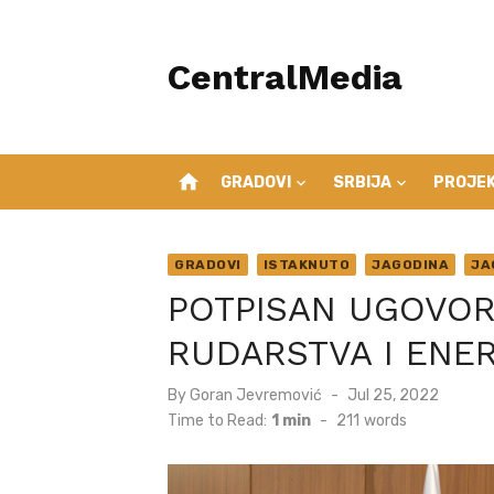
Skip
to
CentralMedia
content
home
GRADOVI
SRBIJA
PROJEK
GRADOVI
ISTAKNUTO
JAGODINA
JA
POTPISAN UGOVOR
RUDARSTVA I ENE
Posted
By
Goran Jevremović
Jul 25, 2022
on
Time to Read:
1 min
-
211
words