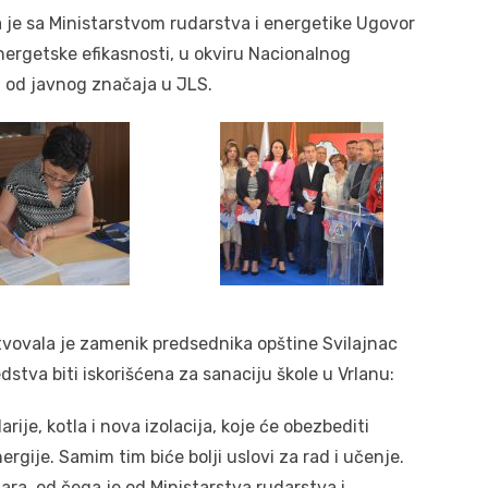
je sa Ministarstvom rudarstva i energetike Ugovor
nergetske efikasnosti, u okviru Nacionalnog
 od javnog značaja u JLS.
vovala je zamenik predsednika opštine Svilajnac
dstva biti iskorišćena za sanaciju škole u Vrlanu:
rije, kotla i nova izolacija, koje će obezbediti
ergije. Samim tim biće bolji uslovi za rad i učenje.
ara, od čega je od Ministarstva rudarstva i