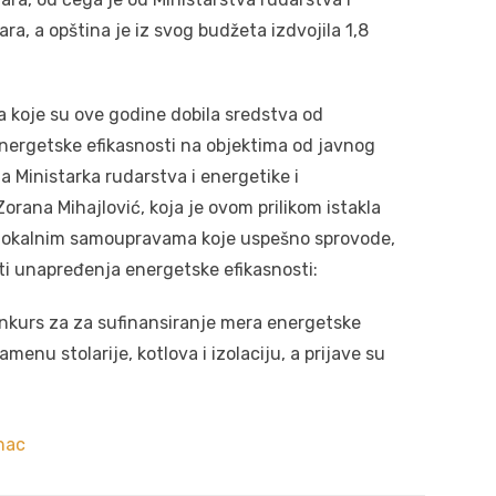
a, a opština je iz svog budžeta izdvojila 1,8
a koje su ove godine dobila sredstva od
nergetske efikasnosti na objektima od javnog
a Ministarka rudarstva i energetike i
orana Mihajlović, koja je ovom prilikom istakla
a lokalnim samoupravama koje uspešno sprovode,
sti unapređenja energetske efikasnosti:
konkurs za za sufinansiranje mera energetske
menu stolarije, kotlova i izolaciju, a prijave su
jnac