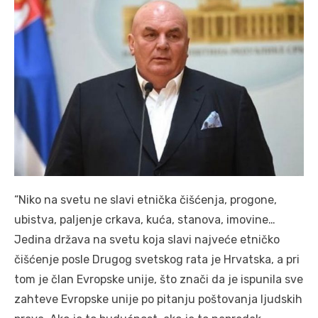
“Niko na svetu ne slavi etnička čišćenja, progone,
ubistva, paljenje crkava, kuća, stanova, imovine…
Jedina država na svetu koja slavi najveće etničko
čišćenje posle Drugog svetskog rata je Hrvatska, a pri
tom je član Evropske unije, što znači da je ispunila sve
zahteve Evropske unije po pitanju poštovanja ljudskih