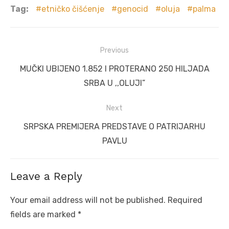
Tag:
etničko čišćenje
genocid
oluja
palma
Post
Previous
navigation
Previous
MUČKI UBIJENO 1.852 I PROTERANO 250 HILJADA
post:
SRBA U ,,OLUJI”
Next
Next
SRPSKA PREMIJERA PREDSTAVE O PATRIJARHU
post:
PAVLU
Leave a Reply
Your email address will not be published.
Required
fields are marked
*