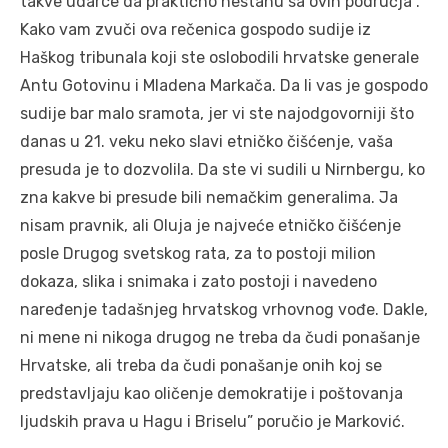
takve udarce da praktično nestanu sa ovih područja”.
Kako vam zvuči ova rečenica gospodo sudije iz
Haškog tribunala koji ste oslobodili hrvatske generale
Antu Gotovinu i Mladena Markača. Da li vas je gospodo
sudije bar malo sramota, jer vi ste najodgovorniji što
danas u 21. veku neko slavi etničko čišćenje, vaša
presuda je to dozvolila. Da ste vi sudili u Nirnbergu, ko
zna kakve bi presude bili nemačkim generalima. Ja
nisam pravnik, ali Oluja je najveće etničko čišćenje
posle Drugog svetskog rata, za to postoji milion
dokaza, slika i snimaka i zato postoji i navedeno
naređenje tadašnjeg hrvatskog vrhovnog vođe. Dakle,
ni mene ni nikoga drugog ne treba da čudi ponašanje
Hrvatske, ali treba da čudi ponašanje onih koj se
predstavljaju kao oličenje demokratije i poštovanja
ljudskih prava u Hagu i Briselu” poručio je Marković.