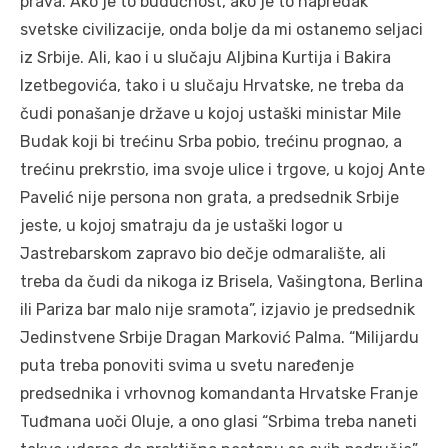
prava. Ako je to budućnost, ako je to napredak
svetske civilizacije, onda bolje da mi ostanemo seljaci
iz Srbije. Ali, kao i u slučaju Aljbina Kurtija i Bakira
Izetbegovića, tako i u slučaju Hrvatske, ne treba da
čudi ponašanje države u kojoj ustaški ministar Mile
Budak koji bi trećinu Srba pobio, trećinu prognao, a
trećinu prekrstio, ima svoje ulice i trgove, u kojoj Ante
Pavelić nije persona non grata, a predsednik Srbije
jeste, u kojoj smatraju da je ustaški logor u
Jastrebarskom zapravo bio dečje odmaralište, ali
treba da čudi da nikoga iz Brisela, Vašingtona, Berlina
ili Pariza bar malo nije sramota”, izjavio je predsednik
Jedinstvene Srbije Dragan Marković Palma. “Milijardu
puta treba ponoviti svima u svetu naređenje
predsednika i vrhovnog komandanta Hrvatske Franje
Tuđmana uoči Oluje, a ono glasi “Srbima treba naneti