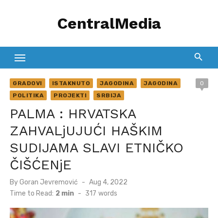
Skip
CentralMedia
to
content
GRADOVI
ISTAKNUTO
JAGODINA
JAGODINA
0
POLITIKA
PROJEKTI
SRBIJA
PALMA : HRVATSKA
ZAHVALjUJUĆI HAŠKIM
SUDIJAMA SLAVI ETNIČKO
ČIŠĆENjE
Posted
By
Goran Jevremović
Aug 4, 2022
on
Time to Read:
2 min
-
317
words