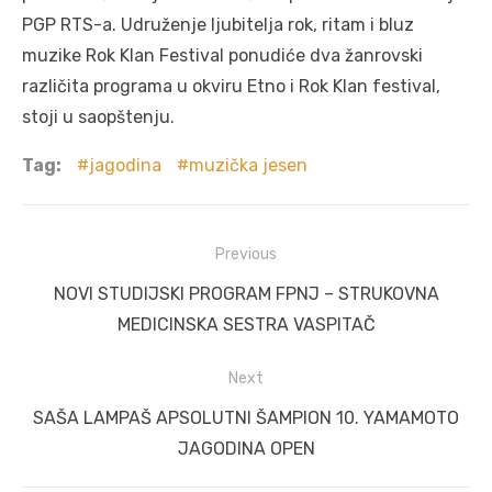
PGP RTS-a. Udruženje ljubitelja rok, ritam i bluz
muzike Rok Klan Festival ponudiće dva žanrovski
različita programa u okviru Etno i Rok Klan festival,
stoji u saopštenju.
Tag:
jagodina
muzička jesen
Post
Previous
navigation
Previous
NOVI STUDIJSKI PROGRAM FPNJ – STRUKOVNA
post:
MEDICINSKA SESTRA VASPITAČ
Next
Next
SAŠA LAMPAŠ APSOLUTNI ŠAMPION 10. YAMAMOTO
post:
JAGODINA OPEN