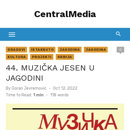
Skip
CentralMedia
to
content
GRADOVI
ISTAKNUTO
JAGODINA
JAGODINA
0
KULTURA
PROJEKTI
SRBIJA
44. MUZIČKA JESEN U
JAGODINI
Posted
By
Goran Jevremović
Oct 12, 2022
on
Time to Read:
1 min
-
118
words