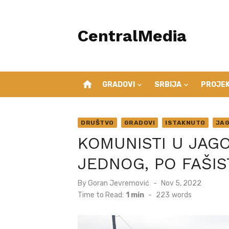
Skip
to
CentralMedia
content
home
GRADOVI
SRBIJA
PROJEK
DRUŠTVO
GRADOVI
ISTAKNUTO
JAG
KOMUNISTI U JAGO
JEDNOG, PO FAŠI
Posted
By
Goran Jevremović
Nov 5, 2022
on
Time to Read:
1 min
-
223
words