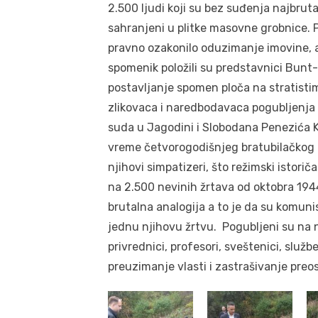
2.500 ljudi koji su bez suđenja najbrutal
sahranjeni u plitke masovne grobnice. 
pravno ozakonilo oduzimanje imovine, a
spomenik položili su predstavnici Bunt- 
postavljanje spomen ploča na stratisti
zlikovaca i naredbodavaca pogubljenja 
suda u Jagodini i Slobodana Penezića 
vreme četvorogodišnjeg bratubilačkog ra
njihovi simpatizeri, što režimski istoričar
na 2.500 nevinih žrtava od oktobra 1944
brutalna analogija a to je da su komunis
jednu njihovu žrtvu. Pogubljeni su na na
privrednici, profesori, sveštenici, službeni
preuzimanje vlasti i zastrašivanje preo