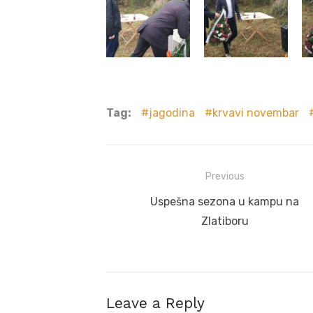
Tag:
jagodina
krvavi novembar
Post
Previous
navigation
Previous
Uspešna sezona u kampu na
post:
Zlatiboru
Leave a Reply