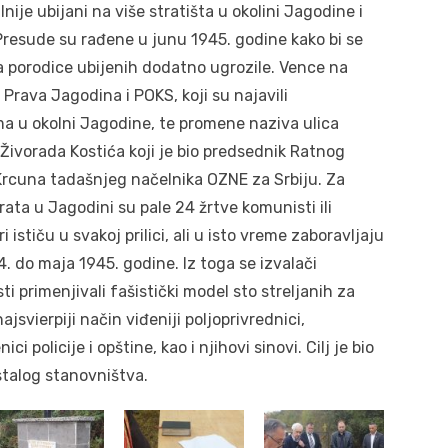
nije ubijani na više stratišta u okolini Jagodine i
Presude su rađene u junu 1945. godine kako bi se
 porodice ubijenih dodatno ugrozile. Vence na
Prava Jagodina i POKS, koji su najavili
ma u okolni Jagodine, te promene naziva ulica
Živorada Kostića koji je bio predsednik Ratnog
Krcuna tadašnjeg načelnika OZNE za Srbiju. Za
ta u Jagodini su pale 24 žrtve komunisti ili
i ističu u svakoj prilici, ali u isto vreme zaboravljaju
. do maja 1945. godine. Iz toga se izvalači
ti primenjivali fašistički model sto streljanih za
jsvierpiji način viđeniji poljoprivrednici,
ci policije i opštine, kao i njihovi sinovi. Cilj je bio
stalog stanovništva.