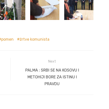
pomen
žrtve komunista
Next
Next
PALMA : SRBI SE NA KOSOVU I
post:
METOHIJI BORE ZA ISTINU I
PRAVDU