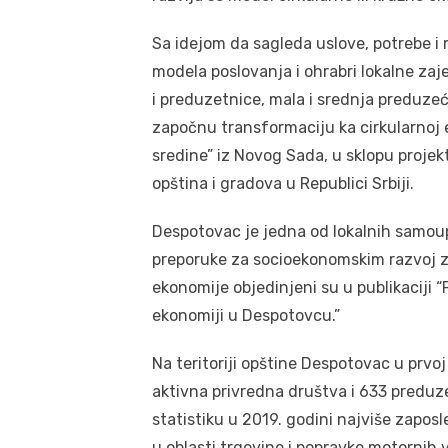
Sa idejom da sagleda uslove, potrebe i
modela poslovanja i ohrabri lokalne z
i preduzetnice, mala i srednja preduze
započnu transformaciju ka cirkularnoj e
sredine” iz Novog Sada, u sklopu projekt
opština i gradova u Republici Srbiji.
Despotovac je jedna od lokalnih samoupra
preporuke za socioekonomskim razvoj z
ekonomije objedinjeni su u publikaciji “
ekonomiji u Despotovcu.”
Na teritoriji opštine Despotovac u prvoj
aktivna privredna društva i 633 preduz
statistiku u 2019. godini najviše zapos
u oblasti trgovine i popravke motornih vo