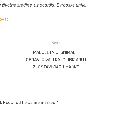
e životne
sredine, uz
podršku
Evropske
unije.
ovac
Next
Next
MALOLETNICI SNIMALI I
post:
OBJAVLJIVALI KAKO UBIJAJU I
ZLOSTAVLJAJU MAČKE
d.
Required fields are marked
*