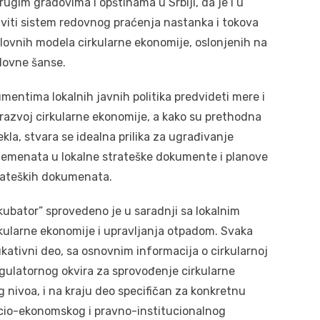
drugim gradovima i opštinama u Srbiji, da je i u
viti sistem redovnog praćenja nastanka i tokova
slovnih modela cirkularne ekonomije, oslonjenih na
slovne šanse.
entima lokalnih javnih politika predvideti mere i
za razvoj cirkularne ekonomije, a kako su prethodna
la, stvara se idealna prilika za ugrađivanje
 elemenata u lokalne strateške dokumente i planove
trateških dokumenata.
nkubator” sprovedeno je u saradnji sa lokalnim
rkularne ekonomije i upravljanja otpadom. Svaka
ukativni deo, sa osnovnim informacija o cirkularnoj
egulatornog okvira za sprovođenje cirkularne
 nivoa, i na kraju deo specifičan za konkretnu
socio-ekonomskog i pravno-institucionalnog