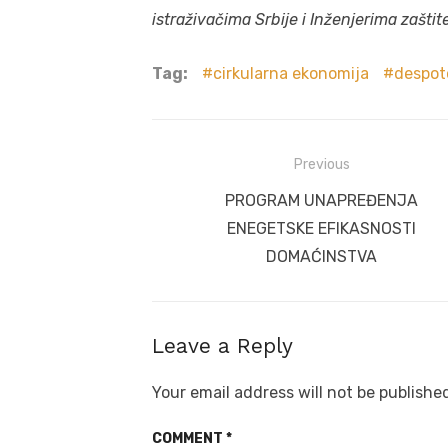
istraživačima
Srbije
i Inženjerima
zaštit
Tag:
cirkularna ekonomija
despot
Post
Previous
navigation
Previous
PROGRAM UNAPREĐENJA
post:
ENEGETSKE EFIKASNOSTI
DOMAĆINSTVA
Leave a Reply
Your email address will not be publishe
COMMENT
*