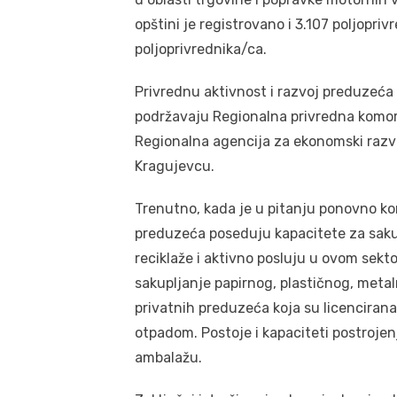
opštini je registrovano i 3.107 poljopri
poljoprivrednika/ca.
Privrednu aktivnost i razvoj preduzeća 
podržavaju Regionalna privredna komo
Regionalna agencija za ekonomski razvo
Kragujevcu.
Trenutno, kada je u pitanju ponovno kori
preduzeća poseduju kapacitete za saku
reciklaže i aktivno posluju u ovom sekt
sakupljanje papirnog, plastičnog, meta
privatnih preduzeća koja su licencirana 
otpadom. Postoje i kapaciteti postrojen
ambalažu.