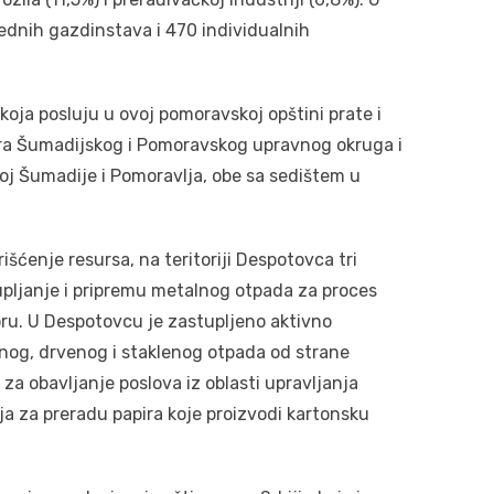
vrednih gazdinstava i 470 individualnih
koja posluju u ovoj pomoravskoj opštini prate i
ra Šumadijskog i Pomoravskog upravnog okruga i
j Šumadije i Pomoravlja, obe sa sedištem u
šćenje resursa, na teritoriji Despotovca tri
pljanje i pripremu metalnog otpada za proces
oru. U Despotovcu je zastupljeno aktivno
lnog, drvenog i staklenog otpada od strane
za obavljanje poslova iz oblasti upravljanja
ja za preradu papira koje proizvodi kartonsku