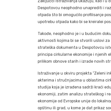
Zaključci istraživanja ukazuju, kao i u 
Despotovcu neophodno unaprediti i raz
otpada što bi omogućilo profilisanje po
upotrebu otpada kako bi se kreiralei po
Takođe, neophodno je i u budućim dokum
aktivnosti kojima bi se stvorili uslovi 
strateška dokumenta u Despotovcu istek
principa cirkularne ekonomije i njenih
prilikom obnove starih i izrade novih s
Istraživanje u okviru projekta “Zeleni i
akterima i stručnjacima u oblastima ci
studija koja je izrađena sadrži kraći ed
ekonomiji, zatim analizu strateškog i r
ekonomije od Evropske unije do lokalnog
opštinu ili grad, u kome je dat prikaz 