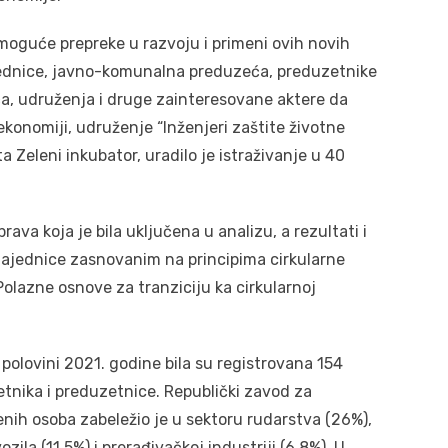
 moguće prepreke u razvoju i primeni ovih novih
ajednice, javno-komunalna preduzeća, preduzetnike
ća, udruženja i druge zainteresovane aktere da
konomiji, udruženje “Inženjeri zaštite životne
a Zeleni inkubator, uradilo je istraživanje u 40
va koja je bila uključena u analizu, a rezultati i
ajednice zasnovanim na principima cirkularne
Polazne osnove za tranziciju ka cirkularnoj
 polovini 2021. godine bila su registrovana 154
etnika i preduzetnice. Republički zavod za
lenih osoba zabeležio je u sektoru rudarstva (26%),
zila (11,5%) i prerađivačkoj industriji (6,8%). U