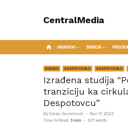
Skip
to
CentralMedia
content
home
GRADOVI
SRBIJA
PROJEK
BIZNIS
DESPOTOVAC
DESPOTOVAC
Izrađena studija “
tranziciju ka cirku
Despotovcu”
Posted
By
Goran Jevremović
Nov 17, 2022
on
Time to Read:
3 min
-
621
words