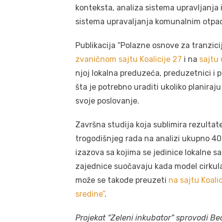
konteksta, analiza sistema upravljanja 
sistema upravaljanja komunalnim otpa
Publikacija “Polazne osnove za tranzici
zvaničnom sajtu Koalicije 27
i na
sajtu
njoj lokalna preduzeća, preduzetnici i 
šta je potrebno uraditi ukoliko planira
svoje poslovanje.
Završna studija koja sublimira rezultate
trogodišnjeg rada na analizi ukupno 40
izazova sa kojima se jedinice lokalne s
zajednice suočavaju kada model cirkul
može se takođe preuzeti
na sajtu Koalic
sredine”
.
Projekat “Zeleni
inkubator” sprovodi
Be