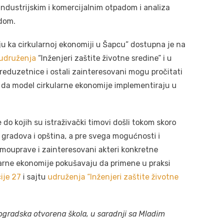
industrijskim i komercijalnim otpadom i analiza
dom.
ju ka cirkularnoj ekonomiji u Šapcu” dostupna je na
 udruženja
“Inženjeri zaštite životne sredine” i u
preduzetnice i ostali zainteresovani mogu pročitati
ju da model cirkularne ekonomije implementiraju u
 do kojih su istraživački timovi došli tokom skoro
 gradova i opština, a pre svega mogućnosti i
amouprave i zainteresovani akteri konkretne
arne ekonomije pokušavaju da primene u praksi
ije 27
i sajtu
udruženja “Inženjeri zaštite životne
ogradska
otvorena škola, u
saradnji
sa
Mladim