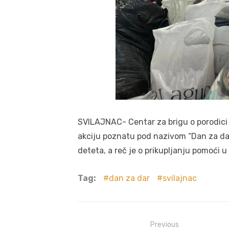
SVILAJNAC- Centar za brigu o porodici
akciju poznatu pod nazivom “Dan za dar
deteta, a reč je o prikupljanju pomoći u
Tag:
dan za dar
svilajnac
Post
Previous