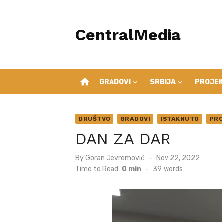
Skip
to
CentralMedia
content
home
GRADOVI
SRBIJA
PROJEK
DRUŠTVO
GRADOVI
ISTAKNUTO
PRO
DAN ZA DAR
Posted
By
Goran Jevremović
Nov 22, 2022
on
Time to Read:
0 min
-
39
words