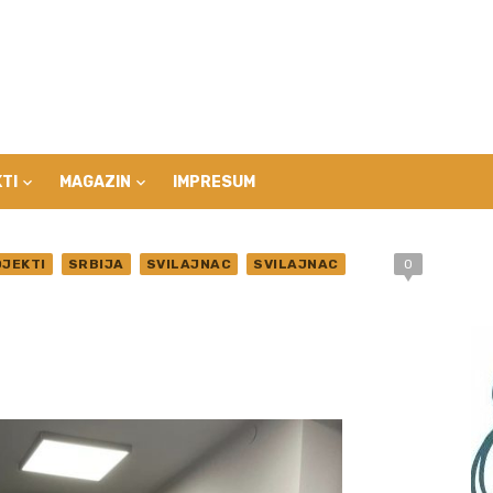
TI
MAGAZIN
IMPRESUM
JEKTI
SRBIJA
SVILAJNAC
SVILAJNAC
0