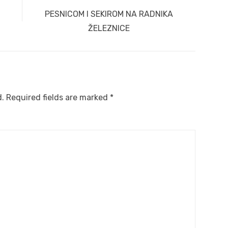
Next
PESNICOM I SEKIROM NA RADNIKA
post:
ŽELEZNICE
d.
Required fields are marked
*