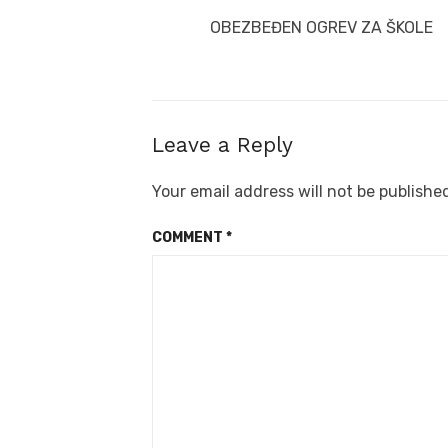
navigation
Previous
OBEZBEĐEN OGREV ZA ŠKOLE
post:
Leave a Reply
Your email address will not be publishe
COMMENT
*