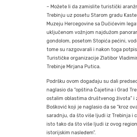
– Možete li da zamislite turistički ara
Trebinju uz posetu Starom gradu Kastel 
Muzeju Hercegovine sa Dučićevim legat
uključenom vožnjom najdužom panoram
gondolom, posetom Stopića pećini, vodop
tome su razgovarali i nakon toga potpisa
Turističke organizacije Zlatibor Vladimi
Trebinje Mirjana Putica.
Podršku ovom događaju su dali predsedn
naglasio da “opština Čajetina i Grad Tr
ostalim oblastima društvenog života” i
Bošković koji je naglasio da se “kroz o
saradnju, da što više ljudi iz Trebinja i 
isto tako da što više ljudi iz ovog regi
istorijskim nasleđem”.