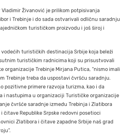
r Vladimir Živanović je prilikom potpisivanja
ibor i Trebinje i do sada ostvarivali odličnu saradnju
zajedničkom turističkom proizvodu i još široj i
 vodećih turističkih destinacija Srbije koja beleži
risutnim turističkim radnicima koji su prisustvovali
ke organizacije Trebinje Mirjana Putica, “nismo imali
jom Trebinje treba da uspostavi čvršću saradnju.
pozitivne primere razvoja turizma, kao i da
i nastupima u organizaciji Turističke organizacije
janje čvršće saradnje između Trebinja i Zlatibora
 i čitave Republike Srpske redovni posetioci
ovnici Zlatibora i čitave zapadne Srbije naš grad
oju”.