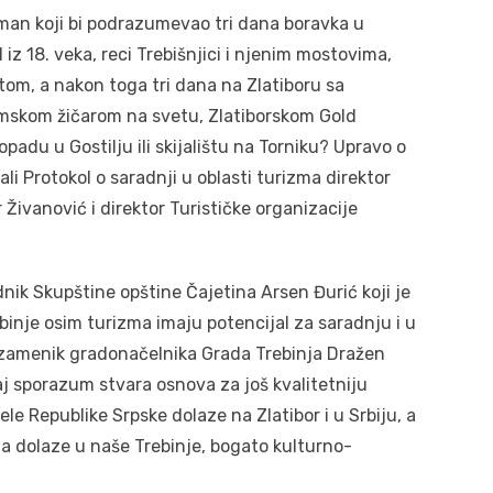
nžman koji bi podrazumevao tri dana boravka u
iz 18. veka, reci Trebišnjici i njenim mostovima,
om, a nakon toga tri dana na Zlatiboru sa
skom žičarom na svetu, Zlatiborskom Gold
adu u Gostilju ili skijalištu na Torniku? Upravo o
li Protokol o saradnji u oblasti turizma direktor
r Živanović i direktor Turističke organizacije
ik Skupštine opštine Čajetina Arsen Đurić koji je
ebinje osim turizma imaju potencijal za saradnju i u
 zamenik gradonačelnika Grada Trebinja Dražen
vaj sporazum stvara osnova za još kvalitetniju
cele Republike Srpske dolaze na Zlatibor i u Srbiju, a
ona dolaze u naše Trebinje, bogato kulturno-