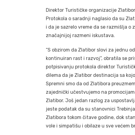
Direktor Turističke organizacije Zlatibo
Protokola o saradnji naglasio da su Zlat
i da je sazrelo vreme da se razmišlja o 
značajnijoj razmeni iskustava.
“S obzirom da Zlatibor slovi za jednu od
kontinuiran rast i razvoj”, obratila se p
potpisivanju protokola direktor Turistič
dilema da je Zlatibor destinacija sa ko
Spremni smo da od Zlatibora preuzmemo 
zajednički učestvujemo na promocijama 
Zlatibor. Još jedan razlog za uspostavl
jeste podatak da su stanovnici Trebinja
Zlatibora tokom čitave godine, dok stan
vole i simpatišu i obilaze u sve većem br