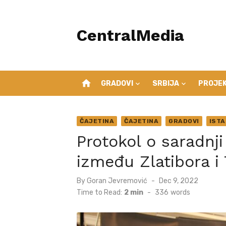
Skip
to
CentralMedia
content
home
GRADOVI
SRBIJA
PROJEK
ČAJETINA
ČAJETINA
GRADOVI
IST
Protokol o saradnji
između Zlatibora i 
Posted
By
Goran Jevremović
Dec 9, 2022
on
Time to Read:
2 min
-
336
words