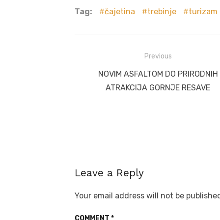
Tag:
čajetina
trebinje
turizam
Post
Previous
navigation
Previous
NOVIM ASFALTOM DO PRIRODNIH
post:
ATRAKCIJA GORNJE RESAVE
Leave a Reply
Your email address will not be publishe
COMMENT
*