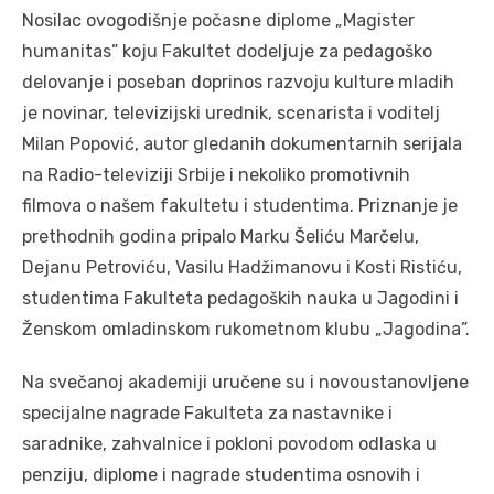
Nosilac ovogodišnje počasne diplome „Magister
humanitas” koju Fakultet dodeljuje za pedagoško
delovanje i poseban doprinos razvoju kulture mladih
je novinar, televizijski urednik, scenarista i voditelj
Milan Popović, autor gledanih dokumentarnih serijala
na Radio-televiziji Srbije i nekoliko promotivnih
filmova o našem fakultetu i studentima. Priznanje je
prethodnih godina pripalo Marku Šeliću Marčelu,
Dejanu Petroviću, Vasilu Hadžimanovu i Kosti Ristiću,
studentima Fakulteta pedagoških nauka u Jagodini i
Ženskom omladinskom rukometnom klubu „Jagodina”.
Na svečanoj akademiji uručene su i novoustanovljene
specijalne nagrade Fakulteta za nastavnike i
saradnike, zahvalnice i pokloni povodom odlaska u
penziju, diplome i nagrade studentima osnovih i