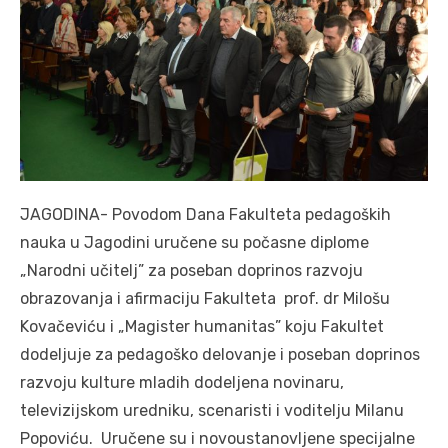
JAGODINA- Povodom Dana Fakulteta pedagoških
nauka u Jagodini uručene su počasne diplome
„Narodni učitelj” za poseban doprinos razvoju
obrazovanja i afirmaciju Fakulteta prof. dr Milošu
Kovačeviću i „Magister humanitas” koju Fakultet
dodeljuje za pedagoško delovanje i poseban doprinos
razvoju kulture mladih dodeljena novinaru,
televizijskom uredniku, scenaristi i voditelju Milanu
Popoviću. Uručene su i novoustanovljene specijalne