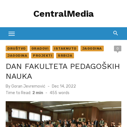
Skip
CentralMedia
to
content
DRUŠTVO
GRADOVI
ISTAKNUTO
JAGODINA
0
JAGODINA
PROJEKTI
SRBIJA
DAN FAKULTETA PEDAGOŠKIH
NAUKA
Posted
By
Goran Jevremović
Dec 14, 2022
on
Time to Read:
2 min
-
455
words