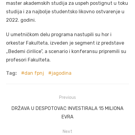
master akademskih studija za uspeh postignut u toku
studija i za najbolje studentsko likovno ostvarenje u
2022. godini.
U umetničkom delu programa nastupili su hor i
orkestar Fakulteta, izveden je segment iz predstave
„Bedemi ćirilice”, a scenario i konferansu pripremili su
profesori Fakulteta.
Tag:
dan fpnj
jagodina
Post
Previous
navigation
Previous
DRŽAVA U DESPOTOVAC INVESTIRALA 15 MILIONA
post:
EVRA
Next