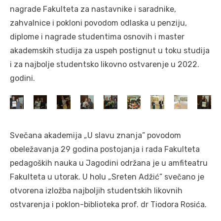
nagrade Fakulteta za nastavnike i saradnike,
zahvalnice i pokloni povodom odlaska u penziju,
diplome i nagrade studentima osnovih i master
akademskih studija za uspeh postignut u toku studija
i za najbolje studentsko likovno ostvarenje u 2022.
godini.
Svečana akademija „U slavu znanja” povodom
obeležavanja 29 godina postojanja i rada Fakulteta
pedagoških nauka u Jagodini održana je u amfiteatru
Fakulteta u utorak. U holu „Sreten Adžić” svečano je
otvorena izložba najboljih studentskih likovnih
ostvarenja i poklon-biblioteka prof. dr Tiodora Rosića.