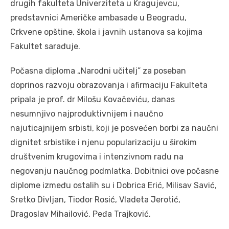
drugih fakulteta Univerziteta u Kragujevcu,
predstavnici Američke ambasade u Beogradu,
Crkvene opštine, škola i javnih ustanova sa kojima
Fakultet sarađuje.
Počasna diploma „Narodni učitelj” za poseban
doprinos razvoju obrazovanja i afirmaciju Fakulteta
pripala je prof. dr Milošu Kovačeviću, danas
nesumnjivo najproduktivnijem i naučno
najuticajnijem srbisti, koji je posvećen borbi za naučni
dignitet srbistike i njenu popularizaciju u širokim
društvenim krugovima i intenzivnom radu na
negovanju naučnog podmlatka. Dobitnici ove počasne
diplome između ostalih su i Dobrica Erić, Milisav Savić,
Sretko Divljan, Tiodor Rosić, Vladeta Jerotić,
Dragoslav Mihailović, Peđa Trajković.