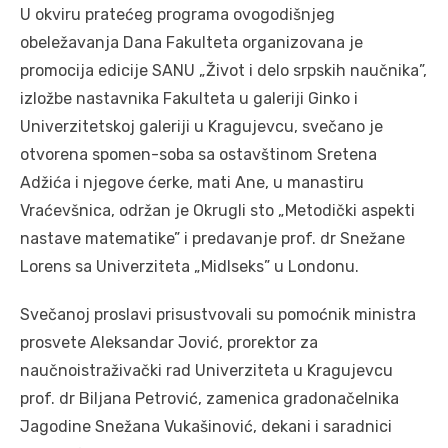
U okviru pratećeg programa ovogodišnjeg
obeležavanja Dana Fakulteta organizovana je
promocija edicije SANU „Život i delo srpskih naučnika”,
izložbe nastavnika Fakulteta u galeriji Ginko i
Univerzitetskoj galeriji u Kragujevcu, svečano je
otvorena spomen-soba sa ostavštinom Sretena
Adžića i njegove ćerke, mati Ane, u manastiru
Vraćevšnica, održan je Okrugli sto „Metodički aspekti
nastave matematike” i predavanje prof. dr Snežane
Lorens sa Univerziteta „Midlseks” u Londonu.
Svečanoj proslavi prisustvovali su pomoćnik ministra
prosvete Aleksandar Jović, prorektor za
naučnoistraživački rad Univerziteta u Kragujevcu
prof. dr Biljana Petrović, zamenica gradonačelnika
Jagodine Snežana Vukašinović, dekani i saradnici