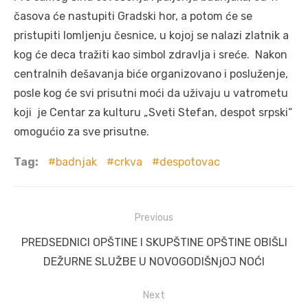
časova će nastupiti Gradski hor, a potom će se
pristupiti lomljenju česnice, u kojoj se nalazi zlatnik a
kog će deca tražiti kao simbol zdravlja i sreće. Nakon
centralnih dešavanja biće organizovano i posluženje,
posle kog će svi prisutni moći da uživaju u vatrometu
koji je Centar za kulturu „Sveti Stefan, despot srpski“
omogućio za sve prisutne.
Tag:
badnjak
crkva
despotovac
Post
Previous
navigation
Previous
PREDSEDNICI OPŠTINE I SKUPŠTINE OPŠTINE OBIŠLI
post:
DEŽURNE SLUŽBE U NOVOGODIŠNjOJ NOĆI
Next