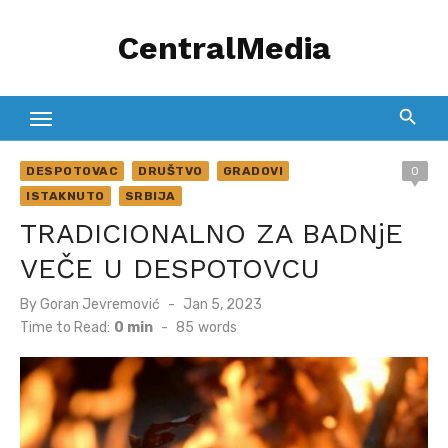
Skip
CentralMedia
to
content
DESPOTOVAC
DRUŠTVO
GRADOVI
0
ISTAKNUTO
SRBIJA
TRADICIONALNO ZA BADNjE
VEČE U DESPOTOVCU
Posted
By
Goran Jevremović
Jan 5, 2023
on
Time to Read:
0 min
-
85
words