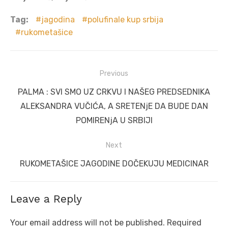
Tag:
jagodina
polufinale kup srbija
rukometašice
Post
Previous
navigation
Previous
PALMA : SVI SMO UZ CRKVU I NAŠEG PREDSEDNIKA
post:
ALEKSANDRA VUČIĆA, A SRETENjE DA BUDE DAN
POMIRENjA U SRBIJI
Next
Next
RUKOMETAŠICE JAGODINE DOČEKUJU MEDICINAR
post:
Leave a Reply
Your email address will not be published.
Required