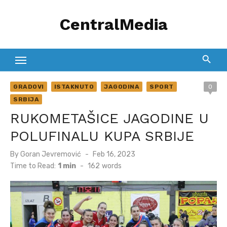
Skip
CentralMedia
to
content
GRADOVI
ISTAKNUTO
JAGODINA
SPORT
0
SRBIJA
RUKOMETAŠICE JAGODINE U
POLUFINALU KUPA SRBIJE
Posted
By
Goran Jevremović
Feb 16, 2023
on
Time to Read:
1 min
-
162
words