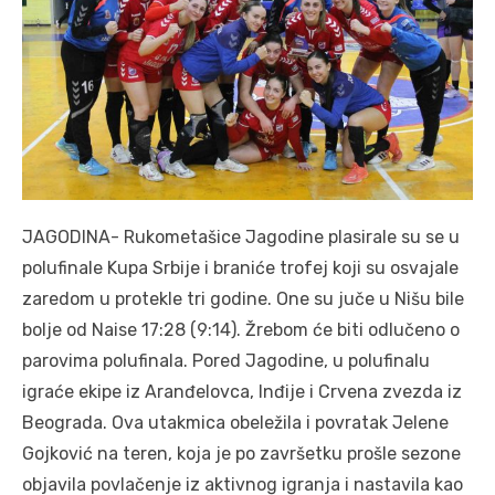
JAGODINA- Rukometašice Jagodine plasirale su se u
polufinale Kupa Srbije i braniće trofej koji su osvajale
zaredom u protekle tri godine. One su juče u Nišu bile
bolje od Naise 17:28 (9:14). Žrebom će biti odlučeno o
parovima polufinala. Pored Jagodine, u polufinalu
igraće ekipe iz Aranđelovca, Inđije i Crvena zvezda iz
Beograda. Ova utakmica obeležila i povratak Jelene
Gojković na teren, koja je po završetku prošle sezone
objavila povlačenje iz aktivnog igranja i nastavila kao