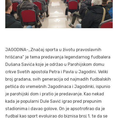
JAGODINA-,,Značaj sporta u životu pravoslavnih
hrišćana” je tema predavanja legendarnog fudbalera
Dušana Savića koje je održao u Parohijskom domu
crkve Svetih apostola Petra i Pavla u Jagodini. Veliki
broj građana, svih generacija od najmađih fudbalskih
petlića do vremešnih Jagodinaca i Jagodinki, ispunio
je parohijski dom i pratio je predavanje. Kao nekad
kada je popularni Dule Savić igrao pred prepunim
stadionima i davao golove. On je apsotrofirao da je
fudbal kao sport evoluirao do biznisa broj 1. te da se