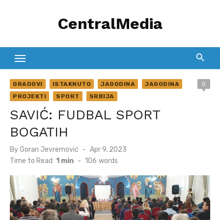
Skip
CentralMedia
to
content
GRADOVI
ISTAKNUTO
JAGODINA
JAGODINA
0
PROJEKTI
SPORT
SRBIJA
SAVIĆ: FUDBAL SPORT
BOGATIH
Posted
By
Goran Jevremović
Apr 9, 2023
on
Time to Read:
1 min
-
106
words