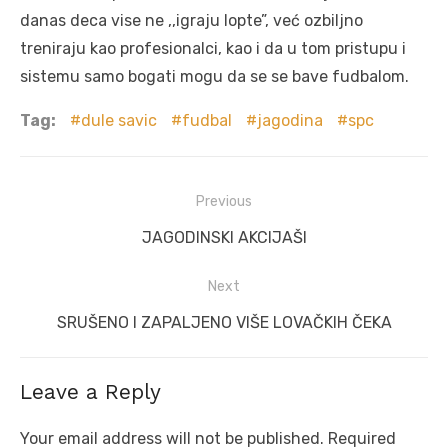
danas deca vise ne ,,igraju lopte”, već ozbiljno
treniraju kao profesionalci, kao i da u tom pristupu i
sistemu samo bogati mogu da se se bave fudbalom.
Tag:
dule savic
fudbal
jagodina
spc
Post
Previous
navigation
Previous
JAGODINSKI AKCIJAŠI
post:
Next
Next
SRUŠENO I ZAPALJENO VIŠE LOVAČKIH ČEKA
post:
Leave a Reply
Your email address will not be published.
Required