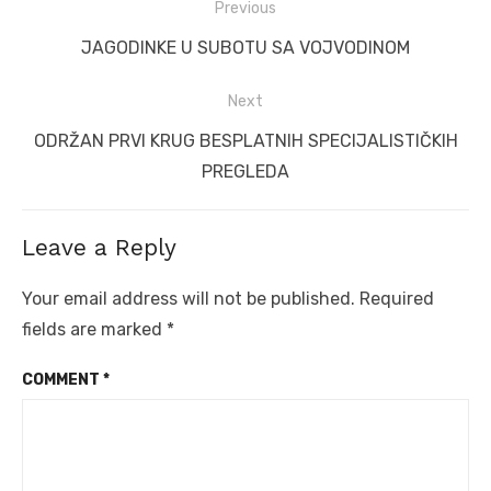
Post
Previous
navigation
Previous
JAGODINKE U SUBOTU SA VOJVODINOM
post:
Next
Next
ODRŽAN PRVI KRUG BESPLATNIH SPECIJALISTIČKIH
post:
PREGLEDA
Leave a Reply
Your email address will not be published.
Required
fields are marked
*
COMMENT
*