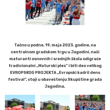
Tačno u podne, 19. maja 2023. godine, na
centralnom gradskom trgu u Jagodini, naši
maturanti osnovnih i srednjih škola odigraće
tradicionalni „Maturski ples“ i biti deo velikog
EVROPSKOG PROJEKTA „Evropski kadril dens
festival“
, stoji u obaveštenju Skupštine grada
Jagodina
.