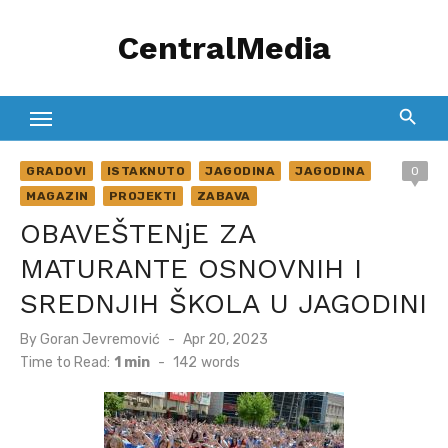
Skip
CentralMedia
to
content
GRADOVI
ISTAKNUTO
JAGODINA
JAGODINA
0
MAGAZIN
PROJEKTI
ZABAVA
OBAVEŠTENjE ZA
MATURANTE OSNOVNIH I
SREDNJIH ŠKOLA U JAGODINI
Posted
By
Goran Jevremović
Apr 20, 2023
on
Time to Read:
1 min
-
142
words