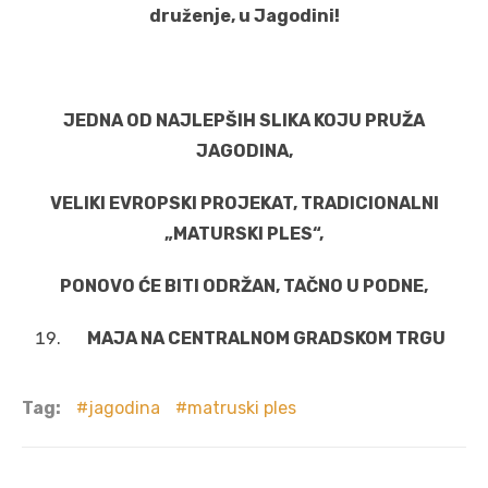
druženje, u Jagodini!
JEDNA OD NAJLEPŠIH SLIKA KOJU PRUŽA
JAGODINA,
VELIKI EVROPSKI PROJEKAT, TRADICIONALNI
„MATURSKI PLES“,
PONOVO ĆE BITI ODRŽAN, TAČNO U PODNE,
MAJA NA CENTRALNOM GRADSKOM TRGU
Tag:
jagodina
matruski ples