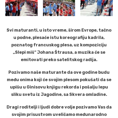
Svi maturanti, u isto vreme, širom Evrope, tačno
u podne, plesaće istu koreografiju kadrila,
poznatog francuskog plesa, uz kompoziciju
„Slepi miš“ Johana Štrausa, a muzika će se
emitovati preko satelitskog radija.
Pozivamo naše maturante da ove godine budu
među onima koji će svojim plesom pokušati da se
upišu u Ginisovu knjigu rekorda i pošalju lepu
sliku svetu iz Jagodine, sa Skvera omladine.
Dragi roditelji i ljudi dobre volje pozivamo Vas da
svojim prisustvom uveličamo međunarodno