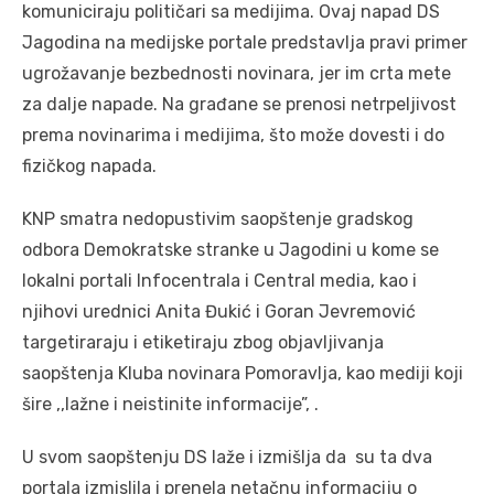
komuniciraju političari sa medijima. Ovaj napad DS
Jagodina na medijske portale predstavlja pravi primer
ugrožavanje bezbednosti novinara, jer im crta mete
za dalje napade. Na građane se prenosi netrpeljivost
prema novinarima i medijima, što može dovesti i do
fizičkog napada.
KNP smatra nedopustivim saopštenje gradskog
odbora Demokratske stranke u Jagodini u kome se
lokalni portali Infocentrala i Central media, kao i
njihovi urednici Anita Đukić i Goran Jevremović
targetiraraju i etiketiraju zbog objavljivanja
saopštenja Kluba novinara Pomoravlja, kao mediji koji
šire ,,lažne i neistinite informacije”, .
U svom saopštenju DS laže i izmišlja da su ta dva
portala izmislila i prenela netačnu informaciju o