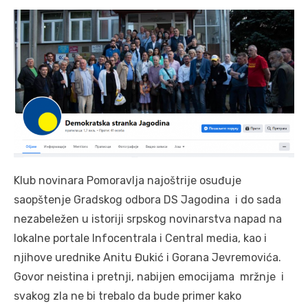
Klub novinara Pomoravlja najoštrije osuđuje
saopštenje Gradskog odbora DS Jagodina i do sada
nezabeležen u istoriji srpskog novinarstva napad na
lokalne portale Infocentrala i Central media, kao i
njihove urednike Anitu Đukić i Gorana Jevremovića.
Govor neistina i pretnji, nabijen emocijama mržnje i
svakog zla ne bi trebalo da bude primer kako