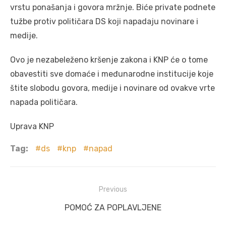
vrstu ponašanja i govora mržnje. Biće private podnete
tužbe protiv političara DS koji napadaju novinare i
medije.
Ovo je nezabeleženo kršenje zakona i KNP će o tome
obavestiti sve domaće i međunarodne institucije koje
štite slobodu govora, medije i novinare od ovakve vrte
napada političara.
Uprava KNP
Tag:
ds
knp
napad
Post
Previous
navigation
Previous
POMOĆ ZA POPLAVLJENE
post: