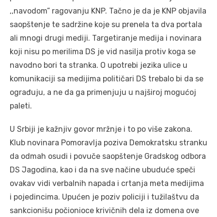
,,navodom” ragovanju KNP. Tačno je da je KNP objavila
saopštenje te sadržine koje su prenela ta dva portala
ali mnogi drugi mediji. Targetiranje medija i novinara
koji nisu po merilima DS je vid nasilja protiv koga se
navodno bori ta stranka. O upotrebi jezika ulice u
komunikaciji sa medijima političari DS trebalo bi da se
ograđuju, a ne da ga primenjuju u najširoj mogućoj
paleti.
U Srbiji je kažnjiv govor mržnje i to po više zakona.
Klub novinara Pomoravlja poziva Demokratsku stranku
da odmah osudi i povuče saopštenje Gradskog odbora
DS Jagodina, kao i da na sve načine ubuduće speči
ovakav vidi verbalnih napada i crtanja meta medijima
i pojedincima. Upućen je poziv policiji i tužilaštvu da
sankcionišu počionioce krivičnih dela iz domena ove