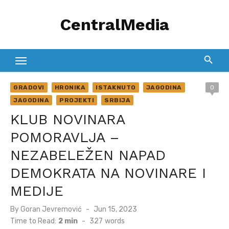
Skip
CentralMedia
to
content
GRADOVI
HRONIKA
ISTAKNUTO
JAGODINA
0
JAGODINA
PROJEKTI
SRBIJA
KLUB NOVINARA
POMORAVLJA –
NEZABELEŽEN NAPAD
DEMOKRATA NA NOVINARE I
MEDIJE
Posted
By
Goran Jevremović
Jun 15, 2023
on
Time to Read:
2 min
-
327
words