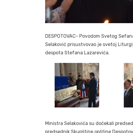
DESPOTOVAC- Povodom Svetog Sefana, d
Selaković prisustvovao je svetoj Liturgi
despota Stefana Lazarevića.
Ministra Selakovića su dočekali predsed
predsednik Skupštine opštine Despotovac