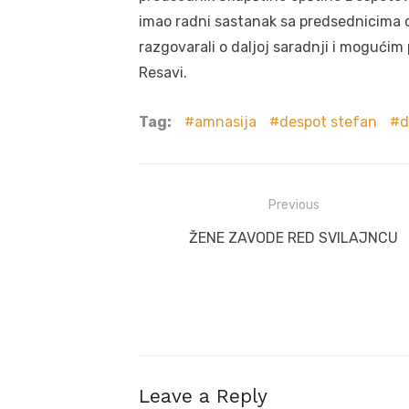
imao radni sastanak sa predsednicima 
razgovarali o daljoj saradnji i mogućim p
Resavi.
Tag:
amnasija
despot stefan
d
Post
Previous
navigation
Previous
ŽENE ZAVODE RED SVILAJNCU
post:
Leave a Reply