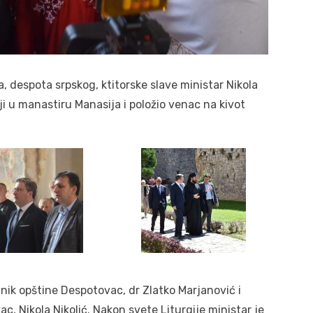
espota srpskog, ktitorske slave ministar Nikola
ji u manastiru Manasija i položio venac na kivot
nik opštine Despotovac, dr Zlatko Marjanović i
, Nikola Nikolić. Nakon svete Liturgije ministar je