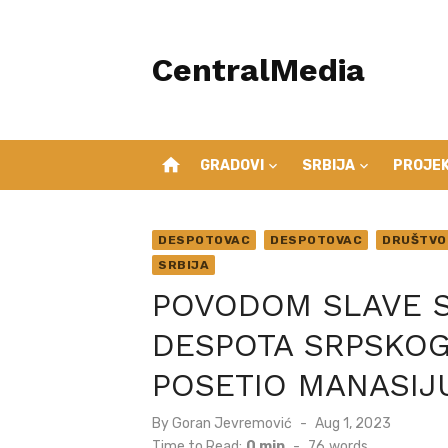
Skip
to
CentralMedia
content
home
GRADOVI
SRBIJA
PROJEK
DESPOTOVAC
DESPOTOVAC
DRUŠTVO
SRBIJA
POVODOM SLAVE S
DESPOTA SRPSKOG
POSETIO MANASIJ
Posted
By
Goran Jevremović
Aug 1, 2023
on
Time to Read:
0 min
-
76
words