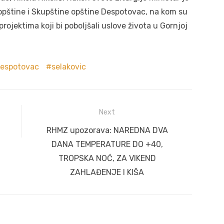
opštine i Skupštine opštine Despotovac, na kom su
rojektima koji bi poboljšali uslove života u Gornjoj
espotovac
selakovic
Next
Next
RHMZ upozorava: NAREDNA DVA
post:
DANA TEMPERATURE DO +40,
TROPSKA NOĆ, ZA VIKEND
ZAHLAĐENJE I KIŠA