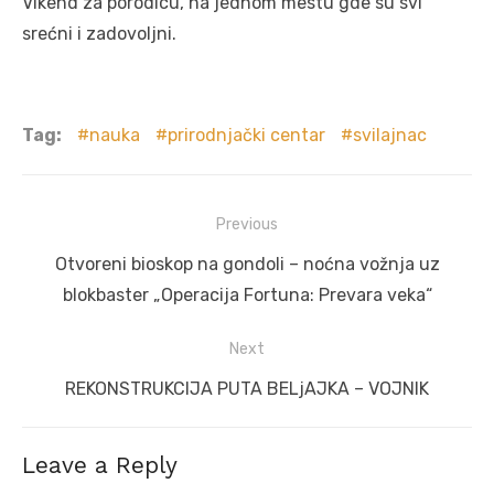
Vikend za porodicu, na jednom mestu gde su svi
srećni i zadovoljni.
Tag:
nauka
prirodnjački centar
svilajnac
Post
Previous
navigation
Previous
Otvoreni bioskop na gondoli – noćna vožnja uz
post:
blokbaster „Operacija Fortuna: Prevara veka“
Next
Next
REKONSTRUKCIJA PUTA BELjAJKA – VOJNIK
post:
Leave a Reply