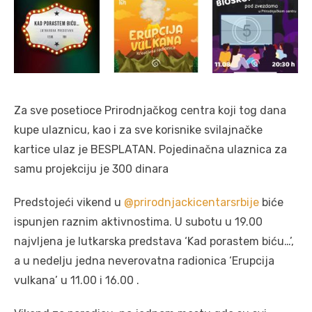
Za sve posetioce Prirodnjačkog centra koji tog dana
kupe ulaznicu, kao i za sve korisnike svilajnačke
kartice ulaz je BESPLATAN. Pojedinačna ulaznica za
samu projekciju je 300 dinara
Predstojeći vikend u
@prirodnjackicentarsrbije
biće
ispunjen raznim aktivnostima. U subotu u 19.00
najvljena je lutkarska predstava ‘Kad porastem biću…’,
a u nedelju jedna neverovatna radionica ‘Erupcija
vulkana’ u 11.00 i 16.00 .