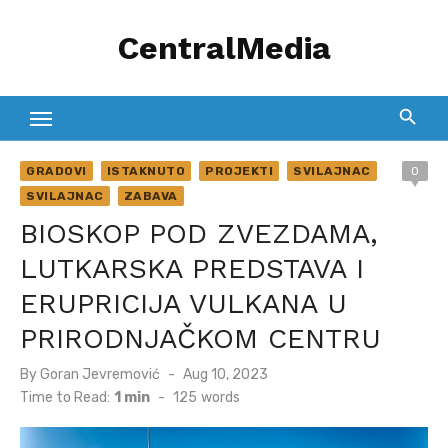
Skip
CentralMedia
to
content
GRADOVI
ISTAKNUTO
PROJEKTI
SVILAJNAC
0
SVILAJNAC
ZABAVA
BIOSKOP POD ZVEZDAMA,
LUTKARSKA PREDSTAVA I
ERUPRICIJA VULKANA U
PRIRODNJAČKOM CENTRU
Posted
By
Goran Jevremović
Aug 10, 2023
on
Time to Read:
1 min
-
125
words