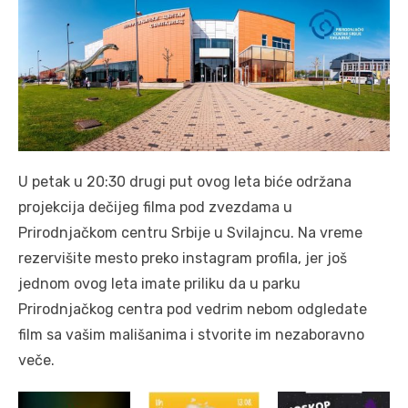
U petak u 20:30 drugi put ovog leta biće održana
projekcija dečijeg filma pod zvezdama u
Prirodnjačkom centru Srbije u Svilajncu. Na vreme
rezervišite mesto preko instagram profila, jer još
jednom ovog leta imate priliku da u parku
Prirodnjačkog centra pod vedrim nebom odgledate
film sa vašim mališanima i stvorite im nezaboravno
veče.