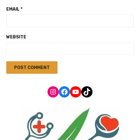
EMAIL
*
WEBSITE
Instagram
Facebook
YouTube
TikTok