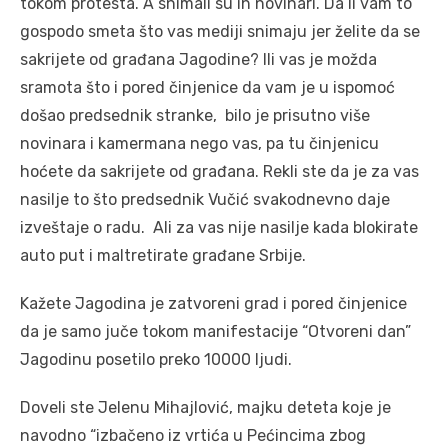
tokom protesta. A snimali su ih novinari. Da li vam to
gospodo smeta što vas mediji snimaju jer želite da se
sakrijete od građana Jagodine? Ili vas je možda
sramota što i pored činjenice da vam je u ispomoć
došao predsednik stranke, bilo je prisutno više
novinara i kamermana nego vas, pa tu činjenicu
hoćete da sakrijete od građana. Rekli ste da je za vas
nasilje to što predsednik Vučić svakodnevno daje
izveštaje o radu. Ali za vas nije nasilje kada blokirate
auto put i maltretirate građane Srbije.
Kažete Jagodina je zatvoreni grad i pored činjenice
da je samo juče tokom manifestacije “Otvoreni dan”
Jagodinu posetilo preko 10000 ljudi.
Doveli ste Jelenu Mihajlović, majku deteta koje je
navodno “izbačeno iz vrtića u Pećincima zbog