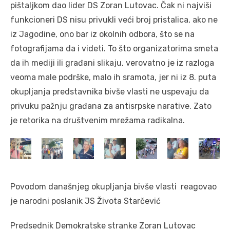
pištaljkom dao lider DS Zoran Lutovac. Čak ni najviši
funkcioneri DS nisu privukli veći broj pristalica, ako ne
iz Jagodine, ono bar iz okolnih odbora, što se na
fotografijama da i videti. To što organizatorima smeta
da ih mediji ili građani slikaju, verovatno je iz razloga
veoma male podrške, malo ih sramota, jer ni iz 8. puta
okupljanja predstavnika bivše vlasti ne uspevaju da
privuku pažnju građana za antisrpske narative. Zato
je retorika na društvenim mrežama radikalna.
Povodom današnjeg okupljanja bivše vlasti reagovao
je narodni poslanik JS Života Starčević
Predsednik Demokratske stranke Zoran Lutovac