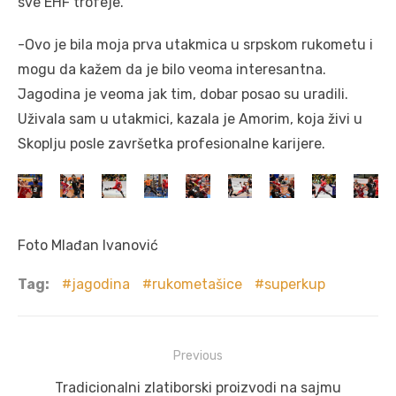
sve EHF trofeje.
-Ovo je bila moja prva utakmica u srpskom rukometu i
mogu da kažem da je bilo veoma interesantna.
Jagodina je veoma jak tim, dobar posao su uradili.
Uživala sam u utakmici, kazala je Amorim, koja živi u
Skoplju posle završetka profesionalne karijere.
Foto Mlađan Ivanović
Tag:
jagodina
rukometašice
superkup
Post
Previous
navigation
Previous
Tradicionalni zlatiborski proizvodi na sajmu