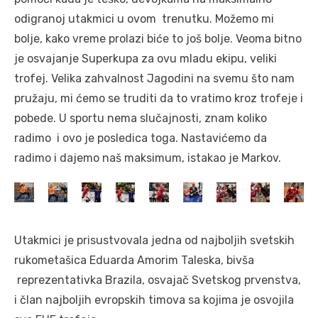
odigranoj utakmici u ovom trenutku. Možemo mi
bolje, kako vreme prolazi biće to još bolje. Veoma bitno
je osvajanje Superkupa za ovu mladu ekipu, veliki
trofej. Velika zahvalnost Jagodini na svemu što nam
pružaju, mi ćemo se truditi da to vratimo kroz trofeje i
pobede. U sportu nema slučajnosti, znam koliko
radimo i ovo je posledica toga. Nastavićemo da
radimo i dajemo naš maksimum, istakao je Markov.
Utakmici je prisustvovala jedna od najboljih svetskih
rukometašica Eduarda Amorim Taleska, bivša
reprezentativka Brazila, osvajač Svetskog prvenstva,
i član najboljih evropskih timova sa kojima je osvojila