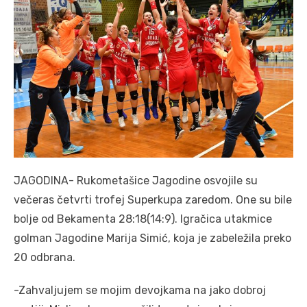
JAGODINA- Rukometašice Jagodine osvojile su
večeras četvrti trofej Superkupa zaredom. One su bile
bolje od Bekamenta 28:18(14:9). Igračica utakmice
golman Jagodine Marija Simić, koja je zabeležila preko
20 odbrana.
-Zahvaljujem se mojim devojkama na jako dobroj