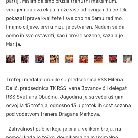
partiji. Mislim da smo pružili trenutni maksimum,
verujem da ova ekipa može više od ovoga i da će tek
pokazati prave kvalitete i sve ono na čemu radimo.
Imamo ciljeve, prvi u nizu je ostvaren. Nadam se da
ćemo ih sve ostavriti, kao i prošle sezone, kazala je
Marija.
Trofej i medalje uručile su predsednica RSS Milena
Delić, predsednica TK RSS Ivana Jovanović i delegat
RSS Svetlana Obućina. Jagodina je sa večerašnjim
osvojila 15 trofeja, odnosno 13 u proteklih šest sezona
pod vođstvom trenera Dragana Markova.
-Zahvalnost publici koja je bila u velikom broju, na
pomoći kada je teško, devojkama na maksimalno