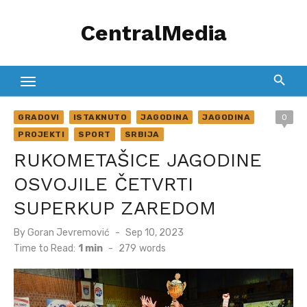
Skip
CentralMedia
to
content
GRADOVI
ISTAKNUTO
JAGODINA
JAGODINA
0
PROJEKTI
SPORT
SRBIJA
RUKOMETAŠICE JAGODINE
OSVOJILE ČETVRTI
SUPERKUP ZAREDOM
Posted
By
Goran Jevremović
Sep 10, 2023
on
Time to Read:
1 min
-
279
words