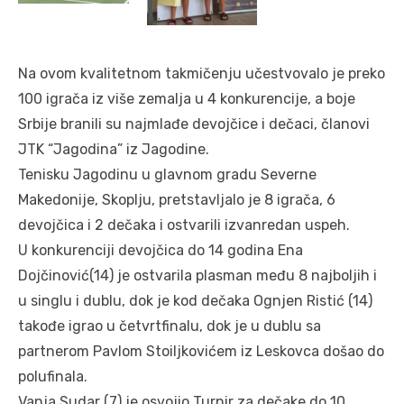
Na ovom kvalitetnom takmičenju učestvovalo je preko
100 igrača iz više zemalja u 4 konkurencije, a boje
Srbije branili su najmlađe devojčice i dečaci, članovi
JTK “Jagodina” iz Jagodine.
Tenisku Jagodinu u glavnom gradu Severne
Makedonije, Skoplju, pretstavljalo je 8 igrača, 6
devojčica i 2 dečaka i ostvarili izvanredan uspeh.
U konkurenciji devojčica do 14 godina Ena
Dojčinović(14) je ostvarila plasman među 8 najboljih i
u singlu i dublu, dok je kod dečaka Ognjen Ristić (14)
takođe igrao u četvrtfinalu, dok je u dublu sa
partnerom Pavlom Stoiljkovićem iz Leskovca došao do
polufinala.
Vanja Sudar (7) je osvojio Turnir za dečake do 10