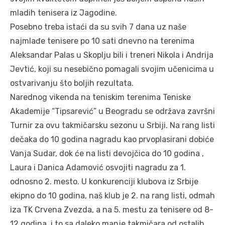
mladih tenisera iz Jagodine.
Posebno treba istaći da su svih 7 dana uz naše
najmlađe tenisere po 10 sati dnevno na terenima
Aleksandar Palas u Skoplju bili i treneri Nikola i Andrija
Jevtić, koji su nesebično pomagali svojim učenicima u
ostvarivanju što boljih rezultata.
Narednog vikenda na teniskim terenima Teniske
Akademije “Tipsarević” u Beogradu se održava završni
Turnir za ovu takmičarsku sezonu u Srbiji. Na rang listi
dečaka do 10 godina nagradu kao prvoplasirani dobiće
Vanja Sudar, dok će na listi devojčica do 10 godina ,
Laura i Danica Adamović osvojiti nagradu za 1.
odnosno 2. mesto. U konkurenciji klubova iz Srbije
ekipno do 10 godina, naš klub je 2. na rang listi, odmah
iza TK Crvena Zvezda, a na 5. mestu za tenisere od 8-
12 godina, i to sa daleko manje takmičara od ostalih