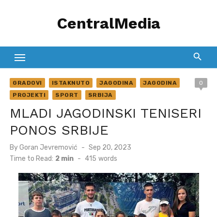
Skip
CentralMedia
to
content
GRADOVI
ISTAKNUTO
JAGODINA
JAGODINA
0
PROJEKTI
SPORT
SRBIJA
MLADI JAGODINSKI TENISERI
PONOS SRBIJE
Posted
By
Goran Jevremović
Sep 20, 2023
on
Time to Read:
2 min
-
415
words