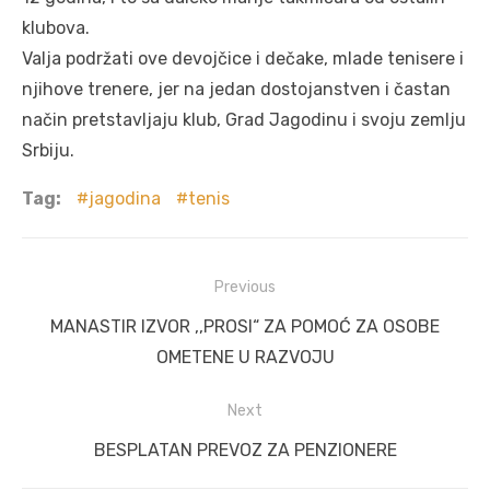
klubova.
Valja podržati ove devojčice i dečake, mlade tenisere i
njihove trenere, jer na jedan dostojanstven i častan
način pretstavljaju klub, Grad Jagodinu i svoju zemlju
Srbiju.
Tag:
jagodina
tenis
Post
Previous
navigation
Previous
MANASTIR IZVOR ,,PROSI“ ZA POMOĆ ZA OSOBE
post:
OMETENE U RAZVOJU
Next
Next
BESPLATAN PREVOZ ZA PENZIONERE
post: