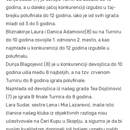
godina, a u daleko jačoj konkurenciji izgubio u taj-
brejku polufinala do 12 godina, iako je od svih igrača
mlađi od 3 do 5 godina.
Bliznakinje Laura i Danica Adamović(8) su na Turniru
do 10 godina osvojile 1. odnosno 2. mesto, a kao
najmlađe u konkurenciji do 12 godina izgubile u
polufinalu.
Dunja Blagojević (8) je u konkurenciji devojčica do 10
godina ušla među 8 najboljih, a na tzv. crvenom
Turniru do 8 godina igrala polufinale.
Najmlađa od devojčica iz našeg grada Tea Dojčinović
(7) je igrala B finale Turnira do 8 godina.
Lara Sudar, sestre Lena i Mia Lazarević, inače isto
članice našeg kluba iz objektivnih razloga nisu
učestvovale na Čeri Kupu u Skoplju, a sigurno je da bi
svojim kvalitetom doprineli još boljem uspehu naših