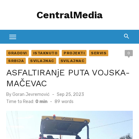
Skip
CentralMedia
to
content
GRADOVI
ISTAKNUTO
PROJEKTI
SERVIS
0
SRBIJA
SVILAJNAC
SVILAJNAC
ASFALTIRANjE PUTA VOJSKA-
MAČEVAC
Posted
By
Goran Jevremović
Sep 25, 2023
on
Time to Read:
0 min
-
89
words