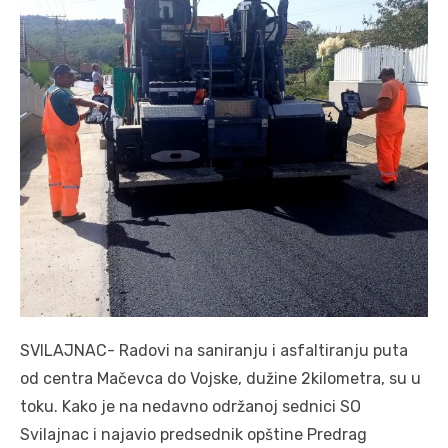
SVILAJNAC- Radovi na saniranju i asfaltiranju puta
od centra Mačevca do Vojske, dužine 2kilometra, su u
toku. Kako je na nedavno održanoj sednici SO
Svilajnac i najavio predsednik opštine Predrag