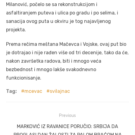
Milanović, počelo se sa rekonstrukcijom i
asfaltiranjem puteva i ulica po gradu i po selima, i
sanacija ovog puta u okviru je tog najavljenog
projekta.
Prema rečima meštana Mačevca i Vojske, ovaj put bio
je dotrajao i nije rađen više od tri decenije, tako da će,
nakon završetka radova, biti i mnogo veća
bezbednost i mnogo lakše svakodnevno
funkcionisanje.
Tag:
mcevac
svilajnac
Post
Previous
navigation
Previous
MARKOVIĆ IZ RAVANICE PORUČIO: SRBIJA DA
post:
PROGLASI DAN ŽALOSTI ZA PALOM BRAĆOM NA