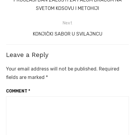
SVETOM KOSOVU I METOHIJI
Next
Next
KONJIČKI SABOR U SVILAJNCU
post:
Leave a Reply
Your email address will not be published.
Required
fields are marked
*
COMMENT
*